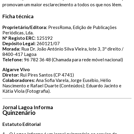
promovam um maior esclarecimento a todos os que nos lêem.
Ficha técnica
Proprietário/Editora:
PressRoma, Edição de Publicações
Periódicas, Lda.
Nº Registo ERC:
125192
Depósito Legal:
260121/07
Morada:
Rua Dr. João António Silva Vieira, lote 3, 3º direito /
8400-417 Lagoa
Telefone:
96 782 36 48 (Chamada para rede móvel nacional)
Algarve Vivo
Diretor:
Rui Pires Santos (CP 4741)
Colaboradores:
Ana Sofia Varela, Jorge Eusébio, Hélio
Nascimento e Rafael Duarte (Conteúdos); Eduardo Jacinto e
Kátia Viola (Fotografia).
Jornal Lagoa Informa
Quinzenário
Estatuto Editorial
1 – O Lagoa Informa é um jornal quinzenário ao serviço do