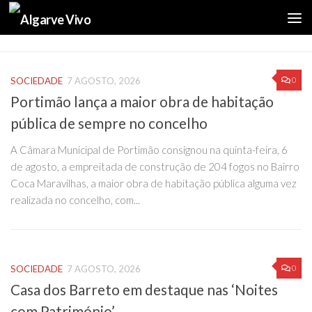
Skip to content
0
SOCIEDADE
7 AGOSTO, 2026
Portimão lança a maior obra de habitação
pública de sempre no concelho
A Câmara Municipal de Portimão consignou na quinta-feira, 6
de agosto, a empreitada de construção de 204 fogos no Bairro
Coca Maravilhas, a maior obra de habitação pública alguma vez
realizada no concelho, com...
0
SOCIEDADE
7 AGOSTO, 2026
Casa dos Barreto em destaque nas ‘Noites
com Património’