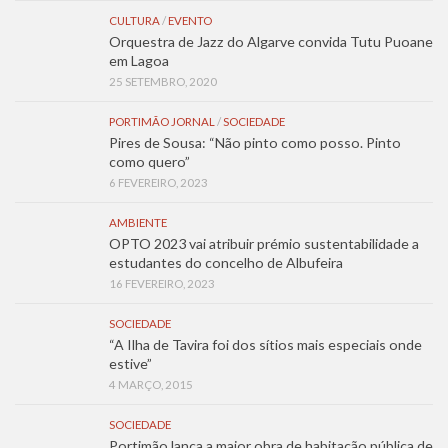
CULTURA
/
EVENTO
Orquestra de Jazz do Algarve convida Tutu Puoane
em Lagoa
25 SETEMBRO, 2020
PORTIMÃO JORNAL
/
SOCIEDADE
Pires de Sousa: “Não pinto como posso. Pinto
como quero”
6 FEVEREIRO, 2023
AMBIENTE
OPTO 2023 vai atribuir prémio sustentabilidade a
estudantes do concelho de Albufeira
16 FEVEREIRO, 2023
SOCIEDADE
“A Ilha de Tavira foi dos sítios mais especiais onde
estive”
4 MARÇO, 2015
SOCIEDADE
Portimão lança a maior obra de habitação pública de