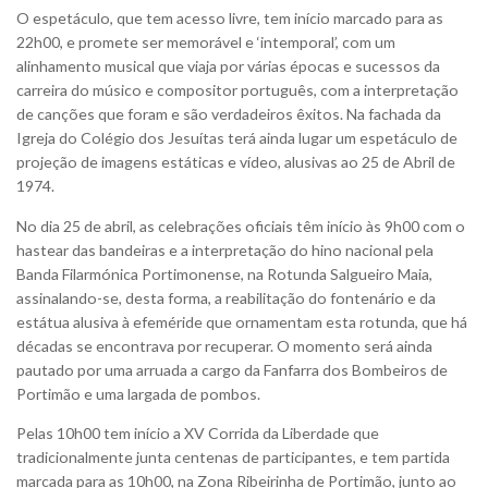
O espetáculo, que tem acesso livre, tem início marcado para as
22h00, e promete ser memorável e ‘intemporal’, com um
alinhamento musical que viaja por várias épocas e sucessos da
carreira do músico e compositor português, com a interpretação
de canções que foram e são verdadeiros êxitos. Na fachada da
Igreja do Colégio dos Jesuítas terá ainda lugar um espetáculo de
projeção de imagens estáticas e vídeo, alusivas ao 25 de Abril de
1974.
No dia 25 de abril, as celebrações oficiais têm início às 9h00 com o
hastear das bandeiras e a interpretação do hino nacional pela
Banda Filarmónica Portimonense, na Rotunda Salgueiro Maia,
assinalando-se, desta forma, a reabilitação do fontenário e da
estátua alusiva à efeméride que ornamentam esta rotunda, que há
décadas se encontrava por recuperar. O momento será ainda
pautado por uma arruada a cargo da Fanfarra dos Bombeiros de
Portimão e uma largada de pombos.
Pelas 10h00 tem início a XV Corrida da Liberdade que
tradicionalmente junta centenas de participantes, e tem partida
marcada para as 10h00, na Zona Ribeirinha de Portimão, junto ao