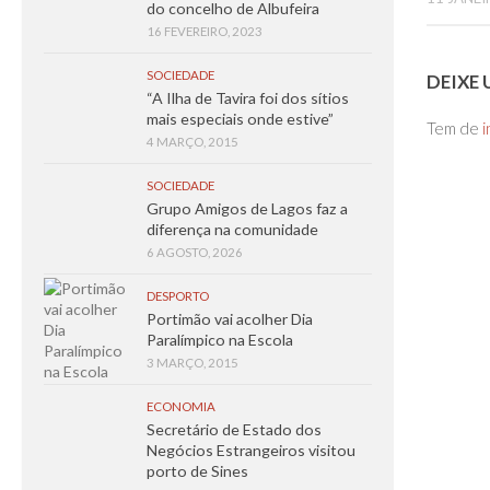
do concelho de Albufeira
16 FEVEREIRO, 2023
SOCIEDADE
DEIXE
“A Ilha de Tavira foi dos sítios
mais especiais onde estive”
Tem de
i
4 MARÇO, 2015
SOCIEDADE
Grupo Amigos de Lagos faz a
diferença na comunidade
6 AGOSTO, 2026
DESPORTO
Portimão vai acolher Dia
Paralímpico na Escola
3 MARÇO, 2015
ECONOMIA
Secretário de Estado dos
Negócios Estrangeiros visitou
porto de Sines