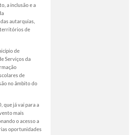
, a inclusão e a
da
 das autarquias,
territórios de
icípio de
de Serviços da
ormação
scolares de
isão no âmbito do
que já vai para a
evento mais
ionando o acesso a
rias oportunidades