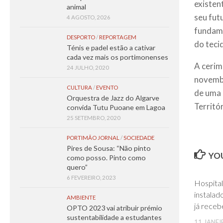
existen
animal
seu fut
4 AGOSTO, 2026
fundame
DESPORTO
/
REPORTAGEM
do teci
Ténis e padel estão a cativar
cada vez mais os portimonenses
A cerim
24 JULHO, 2020
novembr
CULTURA
/
EVENTO
de uma 
Orquestra de Jazz do Algarve
Territór
convida Tutu Puoane em Lagoa
25 SETEMBRO, 2020
PORTIMÃO JORNAL
/
SOCIEDADE
Pires de Sousa: “Não pinto
YOU
como posso. Pinto como
quero”
6 FEVEREIRO, 2023
Hospita
instalad
AMBIENTE
já rece
OPTO 2023 vai atribuir prémio
sustentabilidade a estudantes
11 JANEI