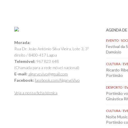
AGENDA DE
EVENTO
/
SOC
Morada:
Festival da 
Rua Dr. João António Silva Vieira, Lote 3, 3º
Damásio
direito / 8400-417 Lagoa
Telemóvel:
967 823 648
CULTURA
/
EV
(Chamada para a rede móvel nacional)
Ricardo Rib
E-mail:
algarvevivo@gmail.com
Portimão
Facebook:
facebook.com/AlgarveVivo
DESPORTO
/
E
Veja a nossa ficha técnica
Portimão vol
Ginástica Rí
CULTURA
/
EV
Noite Music
Portimão co