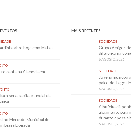
 EVENTOS
MAIS RECENTES
IEDADE
SOCIEDADE
Sardinha abre hoje com Matias
Grupo Amigos de 
diferença na co
6 AGOSTO, 2026
ENTO
eiro canta na Alameda em
SOCIEDADE
Jovens músicos 
palco do ‘Lagos 
6 AGOSTO, 2026
VENTO
ta a ser a capital mundial da
tmica
SOCIEDADE
Albufeira disponib
alojamento para 
ENTO
durante época al
al no Mercado Municipal de
6 AGOSTO, 2026
m Brasa Doirada