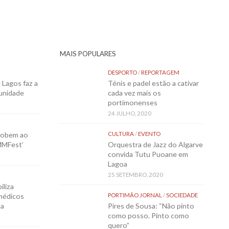
MAIS POPULARES
DESPORTO
/
REPORTAGEM
Lagos faz a
Ténis e padel estão a cativar
munidade
cada vez mais os
portimonenses
24 JULHO, 2020
sobem ao
CULTURA
/
EVENTO
MMFest’
Orquestra de Jazz do Algarve
convida Tutu Puoane em
Lagoa
25 SETEMBRO, 2020
iliza
médicos
PORTIMÃO JORNAL
/
SOCIEDADE
ta
Pires de Sousa: “Não pinto
como posso. Pinto como
quero”