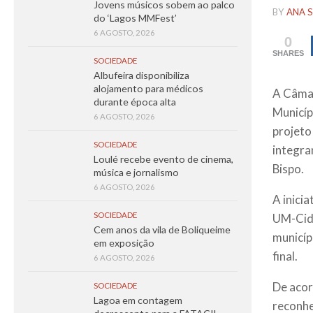
Jovens músicos sobem ao palco
BY
ANA S
do ‘Lagos MMFest’
6 AGOSTO, 2026
0
SHARES
SOCIEDADE
Albufeira disponibiliza
alojamento para médicos
A Câmar
durante época alta
Municíp
6 AGOSTO, 2026
projeto
SOCIEDADE
integram
Loulé recebe evento de cinema,
Bispo.
música e jornalismo
6 AGOSTO, 2026
A inici
SOCIEDADE
UM-Cida
Cem anos da vila de Boliqueime
municíp
em exposição
final.
6 AGOSTO, 2026
De acor
SOCIEDADE
Lagoa em contagem
reconhe