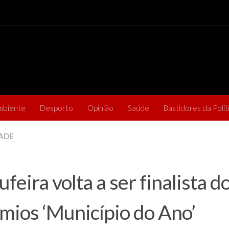
mbiente
Desporto
Opinião
Saúde
Bastidores da Polít
ADE
ufeira volta a ser finalista d
mios ‘Município do Ano’