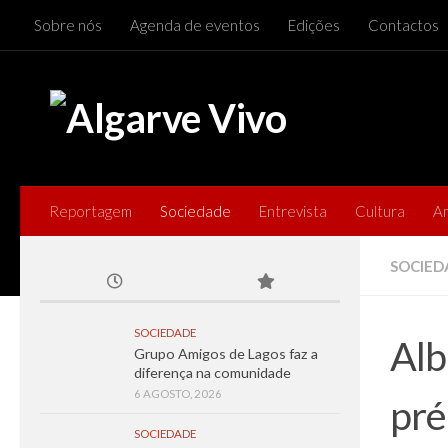
Sobre nós
Agenda de eventos
Edições
Contactos
Skip to content
Reportagem
Sociedade
Entrevista
Cultura
A
SOCIED
SOCIEDADE
Alb
Grupo Amigos de Lagos faz a
diferença na comunidade
6 AGOSTO, 2026
pré
SOCIEDADE