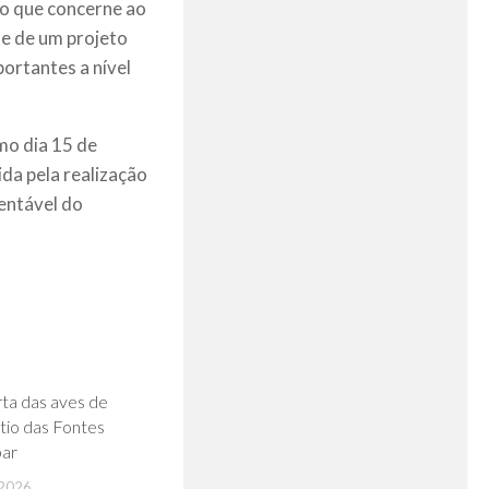
no que concerne ao
se de um projeto
ortantes a nível
mo dia 15 de
da pela realização
entável do
0
ta das aves de
ítio das Fontes
ar
2026