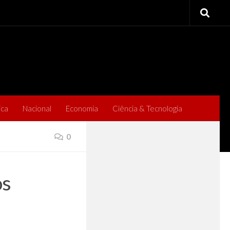
ica
Nacional
Economia
Ciência & Tecnologia
0
os