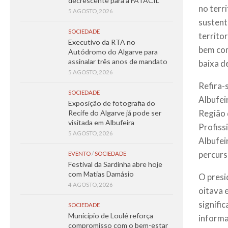
decrescente para a FATACIL
no terr
5 AGOSTO, 2026
sustent
SOCIEDADE
territo
Executivo da RTA no
bem com
Autódromo do Algarve para
assinalar três anos de mandato
baixa d
5 AGOSTO, 2026
Refira-
SOCIEDADE
Albufei
Exposição de fotografia do
Região 
Recife do Algarve já pode ser
visitada em Albufeira
Profiss
5 AGOSTO, 2026
Albufei
percurs
EVENTO
/
SOCIEDADE
Festival da Sardinha abre hoje
com Matias Damásio
O presi
4 AGOSTO, 2026
oitava 
signifi
SOCIEDADE
Município de Loulé reforça
informa
compromisso com o bem-estar