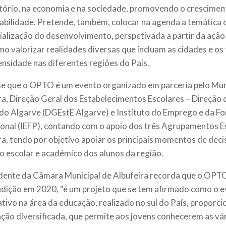
itório, na economia e na sociedade, promovendo o crescimento
abilidade. Pretende, também, colocar na agenda a temática 
rialização do desenvolvimento, perspetivada a partir da ação
o valorizar realidades diversas que incluam as cidades e os 
ensidade nas diferentes regiões do País.
se que o OPTO é um evento organizado em parceria pelo Mun
ra,
Direção Geral dos Estabelecimentos Escolares – Direção 
do Algarve (DGEstE Algarve) e Instituto do Emprego e da F
ional (IEFP), contando com o apoio dos três Agrupamentos E
ra, tendo por objetivo apoiar os principais momentos de dec
o escolar e académico dos alunos da região.
dente da Câmara Municipal de Albufeira recorda que o OPTO, 
edição em 2020, “é um projeto que se tem afirmado como o 
cativo na área da educação, realizado no sul do País, proporc
ção diversificada, que permite aos jovens conhecerem as vá