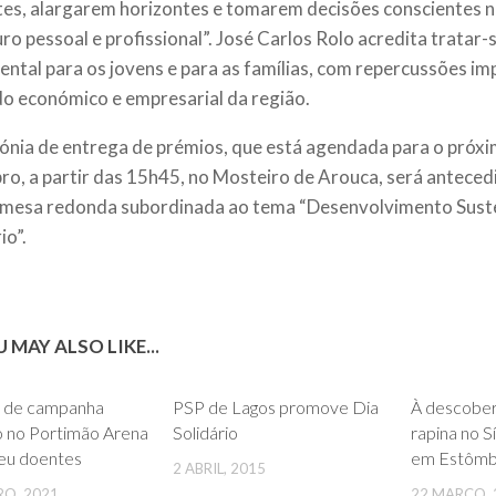
tes, alargarem horizontes e tomarem decisões conscientes 
uro pessoal e profissional”. José Carlos Rolo acredita tratar-
ntal para os jovens e para as famílias, com repercussões imp
do económico e empresarial da região.
ónia de entrega de prémios, que está agendada para o próxi
o, a partir das 15h45, no Mosteiro de Arouca, será antecedi
mesa redonda subordinada ao tema “Desenvolvimento Sust
io”.
 MAY ALSO LIKE...
0
0
l de campanha
PSP de Lagos promove Dia
À descober
o no Portimão Arena
Solidário
rapina no S
beu doentes
em Estômb
2 ABRIL, 2015
RO, 2021
22 MARÇO, 