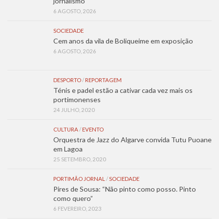
jornalismo
6 AGOSTO, 2026
SOCIEDADE
Cem anos da vila de Boliqueime em exposição
6 AGOSTO, 2026
DESPORTO
/
REPORTAGEM
Ténis e padel estão a cativar cada vez mais os
portimonenses
24 JULHO, 2020
CULTURA
/
EVENTO
Orquestra de Jazz do Algarve convida Tutu Puoane
em Lagoa
25 SETEMBRO, 2020
PORTIMÃO JORNAL
/
SOCIEDADE
Pires de Sousa: “Não pinto como posso. Pinto
como quero”
6 FEVEREIRO, 2023