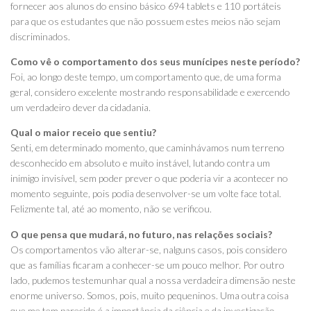
fornecer aos alunos do ensino básico 694 tablets e 110 portáteis
para que os estudantes que não possuem estes meios não sejam
discriminados.
Como vê o comportamento dos seus munícipes neste período?
Foi, ao longo deste tempo, um comportamento que, de uma forma
geral, considero excelente mostrando responsabilidade e exercendo
um verdadeiro dever da cidadania.
Qual o maior receio que sentiu?
Senti, em determinado momento, que caminhávamos num terreno
desconhecido em absoluto e muito instável, lutando contra um
inimigo invisível, sem poder prever o que poderia vir a acontecer no
momento seguinte, pois podia desenvolver-se um volte face total.
Felizmente tal, até ao momento, não se verificou.
O que pensa que mudará, no futuro, nas relações sociais?
Os comportamentos vão alterar-se, nalguns casos, pois considero
que as famílias ficaram a conhecer-se um pouco melhor. Por outro
lado, pudemos testemunhar qual a nossa verdadeira dimensão neste
enorme universo. Somos, pois, muito pequeninos. Uma outra coisa
que me tem parecido é a importância da ciência e da investigação