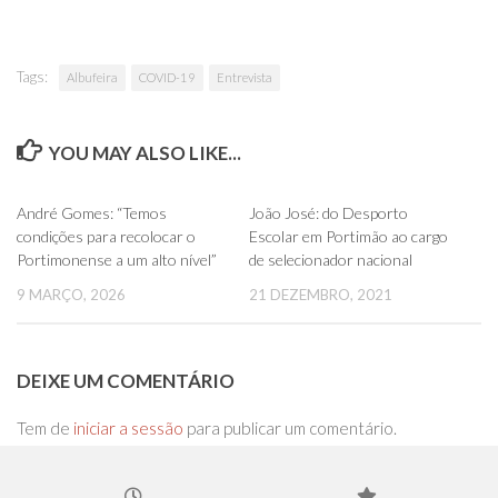
Tags:
Albufeira
COVID-19
Entrevista
YOU MAY ALSO LIKE...
0
0
André Gomes: “Temos
João José: do Desporto
condições para recolocar o
Escolar em Portimão ao cargo
Portimonense a um alto nível”
de selecionador nacional
9 MARÇO, 2026
21 DEZEMBRO, 2021
DEIXE UM COMENTÁRIO
Tem de
iniciar a sessão
para publicar um comentário.