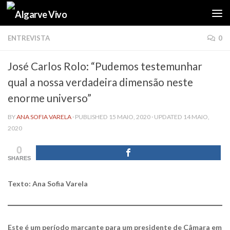
Skip to content
ENTREVISTA
0
José Carlos Rolo: “Pudemos testemunhar
qual a nossa verdadeira dimensão neste
enorme universo”
BY
ANA SOFIA VARELA
· PUBLISHED
15 MAIO, 2020
· UPDATED
14 MAIO,
2020
0
SHARES
Texto: Ana Sofia Varela
Este é um período marcante para um presidente de Câmara em