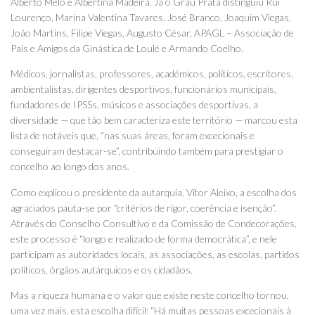
Alberto Melo e Albertina Madeira. Já o Grau Prata distinguiu Rui
Lourenço, Marina Valentina Tavares, José Branco, Joaquim Viegas,
João Martins, Filipe Viegas, Augusto César, APAGL – Associação de
Pais e Amigos da Ginástica de Loulé e Armando Coelho.
Médicos, jornalistas, professores, académicos, políticos, escritores,
ambientalistas, dirigentes desportivos, funcionários municipais,
fundadores de IPSSs, músicos e associações desportivas, a
diversidade — que tão bem caracteriza este território — marcou esta
lista de notáveis que, “nas suas áreas, foram excecionais e
conseguiram destacar-se”, contribuindo também para prestigiar o
concelho ao longo dos anos.
Como explicou o presidente da autarquia, Vítor Aleixo, a escolha dos
agraciados pauta-se por “critérios de rigor, coerência e isenção”.
Através do Conselho Consultivo e da Comissão de Condecorações,
este processo é “longo e realizado de forma democrática”, e nele
participam as autoridades locais, as associações, as escolas, partidos
políticos, órgãos autárquicos e os cidadãos.
Mas a riqueza humana e o valor que existe neste concelho tornou,
uma vez mais, esta escolha difícil: “Há muitas pessoas excecionais à