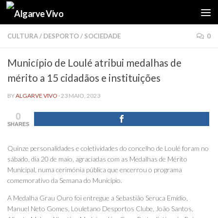
Skip to content
CULTURA
/
DESPORTO
/
SOCIEDADE
0
Município de Loulé atribui medalhas de
mérito a 15 cidadãos e instituições
BY
ALGARVE VIVO
·
23 MAIO, 2023
0
SHARES
Quinze personalidades e coletividades do concelho de Loulé foram no
sábado, dia 20 de maio, agraciadas com as Medalhas de Mérito
Municipal, numa cerimónia pública que encerrou o programa
comemorativo da Semana do Município.
A Medalha Grau Ouro foi entregue a Sebastião Seruca Emídio,
Manuel Neto Gomes, Louletano Desportos Clube, João Santos,