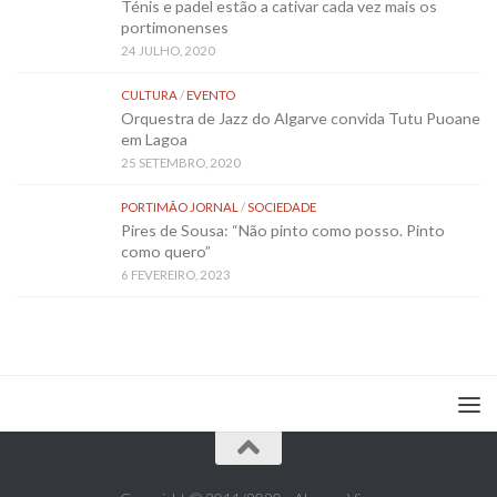
Ténis e padel estão a cativar cada vez mais os
portimonenses
24 JULHO, 2020
CULTURA
/
EVENTO
Orquestra de Jazz do Algarve convida Tutu Puoane
em Lagoa
25 SETEMBRO, 2020
PORTIMÃO JORNAL
/
SOCIEDADE
Pires de Sousa: “Não pinto como posso. Pinto
como quero”
6 FEVEREIRO, 2023