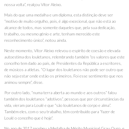
nossa volta”, realçou Vítor Aleixo.
Mais do que uma medalha e um diploma, esta distinção deve ser
“motivo de muito orgulho, pois, é algo excecional, que não está ao
alcance de todos, mas somente daqueles que, pela sua dedicação,
trabalho, ou mesmo génio e arte, tenham merecido este
reconhecimento único”, notou ainda.
Neste momento, Vítor Aleixo relevou o espírito de coesão e elevada
autoestima dos louletanos, relembrando também “os valores que este
concelho tem dado ao país, de Presidentes da República a escritores,
de músicos a atletas. “O lugar dos louletanos não pode ser outro que
não seja estar onde estão os primeiros. Foi esse sentimento que nos
animou sempre”, disse.
Por outro lado, “numa terra aberta ao mundo e aos outros” falou
também dos louletanos “adotivos”, pessoas que por circunstâncias da
vida, vieram para Loulé e que “são louletanos de corpo e alma”.
Também eles, com o seu trabalho, têm contribuído para “fazer de
Loulé o concelho que é hoje”.
No ano de 2017 recebeu a Medalha de Mérito Municipal Grau Ouro, e