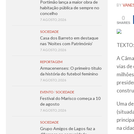
Portimão lança a maior obra de
BY
VANE
habitação pública de sempre no
concelho
0
7 AGOSTO, 2026
SHARES
SOCIEDADE
Casa dos Barreto em destaque
nas ‘Noites com Património’
TEXTO:
7 AGOSTO, 2026
A Câmar
REPORTAGEM
vias de
Armacenenses: O primeiro título
milhões
da história do futebol feminino
7 AGOSTO, 2026
preside
constru
EVENTO
/
SOCIEDADE
Festival do Marisco começa a 10
Uma del
de agosto
7 AGOSTO, 2026
(situad
princip
SOCIEDADE
na cida
Grupo Amigos de Lagos faz a