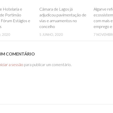
0
0
e Hotelaria e
Câmara de Lagos já
Algarve ref
 de Portimão
adjudicou pavimentação de
ecossistem
 Fórum Estágios e
vias e arruamentos no
com mais e
s
concelho
emprego e 
, 2020
5 JUNHO, 2020
7 NOVEMBR
 UM COMENTÁRIO
niciar a sessão
para publicar um comentário.