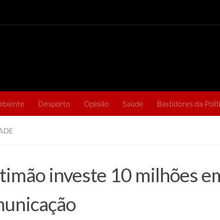
mbiente
Desporto
Opinião
Saúde
Bastidores da Polít
ADE
timão investe 10 milhões em
unicação