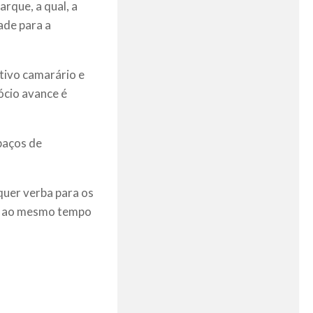
rque, a qual, a
dade para a
tivo camarário e
ócio avance é
paços de
quer verba para os
s”, ao mesmo tempo