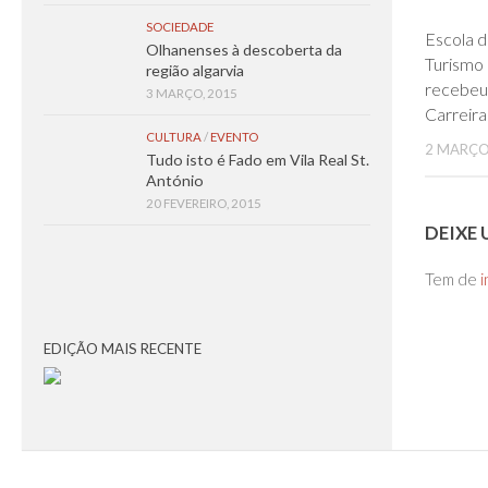
SOCIEDADE
Escola d
Olhanenses à descoberta da
Turismo
região algarvia
recebeu
3 MARÇO, 2015
Carreira
CULTURA
/
EVENTO
2 MARÇO
Tudo isto é Fado em Vila Real St.
António
20 FEVEREIRO, 2015
DEIXE
Tem de
i
EDIÇÃO MAIS RECENTE