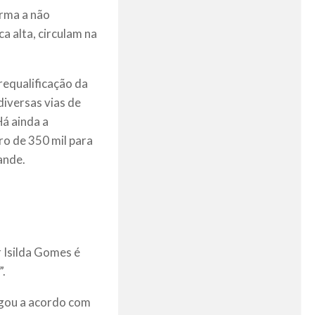
orma a não
a alta, circulam na
requalificação da
diversas vias de
á ainda a
ro de 350 mil para
ande.
r Isilda Gomes é
”.
egou a acordo com