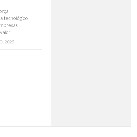
0
orça
a tecnológico
mpresas,
valor
O, 2025