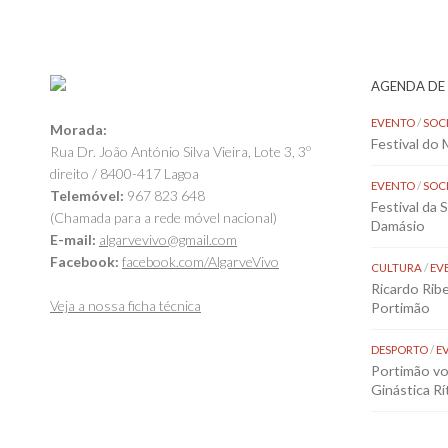
AGENDA DE
EVENTO
/
SOC
Morada:
Festival do
Rua Dr. João António Silva Vieira, Lote 3, 3º
direito / 8400-417 Lagoa
EVENTO
/
SOC
Telemóvel:
967 823 648
Festival da 
(Chamada para a rede móvel nacional)
Damásio
E-mail:
algarvevivo@gmail.com
Facebook:
facebook.com/AlgarveVivo
CULTURA
/
EV
Ricardo Rib
Veja a nossa ficha técnica
Portimão
DESPORTO
/
E
Portimão vol
Ginástica Rí