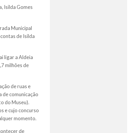
a, Isilda Gomes
trada Municipal
contas de Isilda
i ligar a Aldeia
,7 milhões de
ação de ruas e
ia de comunicação
to do Museu).
os e cujo concurso
qualquer momento.
contecer de