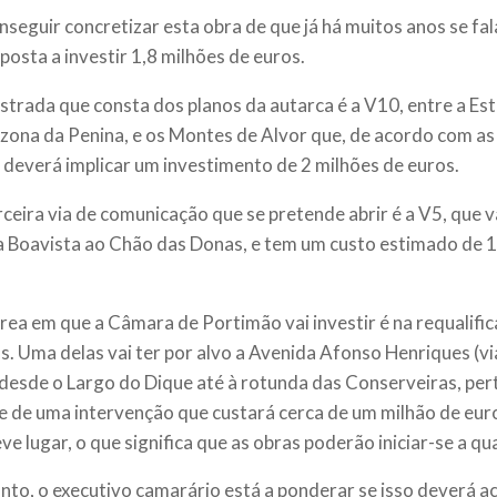
nseguir concretizar esta obra de que já há muitos anos se fal
posta a investir 1,8 milhões de euros.
strada que consta dos planos da autarca é a V10, entre a Es
 zona da Penina, e os Montes de Alvor que, de acordo com as 
deverá implicar um investimento de 2 milhões de euros.
ceira via de comunicação que se pretende abrir é a V5, que va
 Boavista ao Chão das Donas, e tem um custo estimado de 1
rea em que a Câmara de Portimão vai investir é na requalific
s. Uma delas vai ter por alvo a Avenida Afonso Henriques (v
 desde o Largo do Dique até à rotunda das Conserveiras, per
e de uma intervenção que custará cerca de um milhão de eur
teve lugar, o que significa que as obras poderão iniciar-se a 
nto, o executivo camarário está a ponderar se isso deverá a