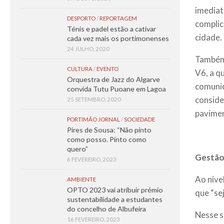
imediat
DESPORTO
/
REPORTAGEM
complic
Ténis e padel estão a cativar
cidade.
cada vez mais os portimonenses
24 JULHO, 2020
Também 
CULTURA
/
EVENTO
V6, a q
Orquestra de Jazz do Algarve
comunic
convida Tutu Puoane em Lagoa
conside
25 SETEMBRO, 2020
pavimen
PORTIMÃO JORNAL
/
SOCIEDADE
Pires de Sousa: “Não pinto
como posso. Pinto como
quero”
Gestão
6 FEVEREIRO, 2023
Ao níve
AMBIENTE
OPTO 2023 vai atribuir prémio
que “se
sustentabilidade a estudantes
do concelho de Albufeira
Nesse s
16 FEVEREIRO, 2023