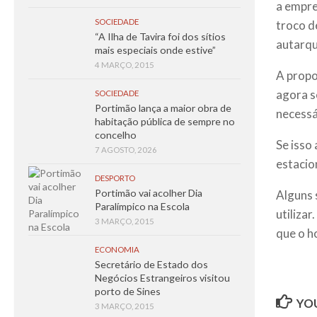
a empre
SOCIEDADE
troco de
“A Ilha de Tavira foi dos sítios
autarqu
mais especiais onde estive”
4 MARÇO, 2015
A propo
agora s
SOCIEDADE
Portimão lança a maior obra de
necessá
habitação pública de sempre no
concelho
Se isso
7 AGOSTO, 2026
estacio
DESPORTO
Portimão vai acolher Dia
Alguns 
Paralímpico na Escola
utiliza
3 MARÇO, 2015
que o h
ECONOMIA
Secretário de Estado dos
Negócios Estrangeiros visitou
porto de Sines
YOU
3 MARÇO, 2015