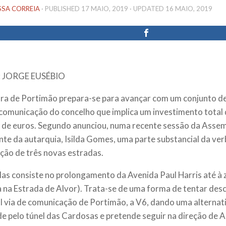
SSA CORREIA
· PUBLISHED
17 MAIO, 2019
· UPDATED
16 MAIO, 2019
 JORGE EUSÉBIO
a de Portimão prepara-se para avançar com um conjunto de
 comunicação do concelho que implica um investimento total 
 de euros. Segundo anunciou, numa recente sessão da Assemb
nte da autarquia, Isilda Gomes, uma parte substancial da ver
ção de três novas estradas.
as consiste no prolongamento da Avenida Paul Harris até à z
a na Estrada de Alvor). Trata-se de uma forma de tentar des
al via de comunicação de Portimão, a V6, dando uma alternat
de pelo túnel das Cardosas e pretende seguir na direção de A