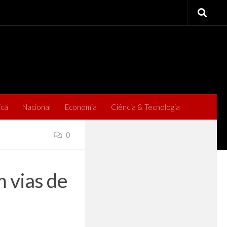
ica
Nacional
Economia
Ciência & Tecnologia
0
 vias de