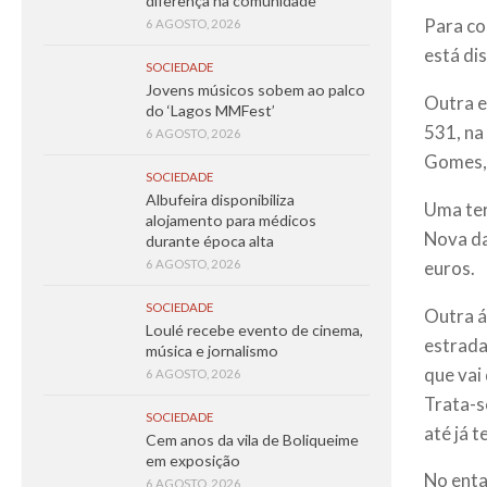
diferença na comunidade
Para co
6 AGOSTO, 2026
está dis
SOCIEDADE
Jovens músicos sobem ao palco
Outra e
do ‘Lagos MMFest’
531, na
6 AGOSTO, 2026
Gomes, 
SOCIEDADE
Albufeira disponibiliza
Uma ter
alojamento para médicos
Nova da
durante época alta
euros.
6 AGOSTO, 2026
SOCIEDADE
Outra á
Loulé recebe evento de cinema,
estrada
música e jornalismo
que vai
6 AGOSTO, 2026
Trata-s
SOCIEDADE
até já 
Cem anos da vila de Boliqueime
em exposição
No enta
6 AGOSTO, 2026