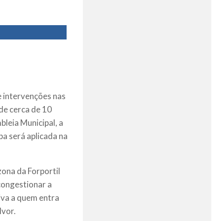
 intervenções nas
de cerca de 10
leia Municipal, a
ba será aplicada na
ona da Forportil
congestionar a
iva a quem entra
lvor.