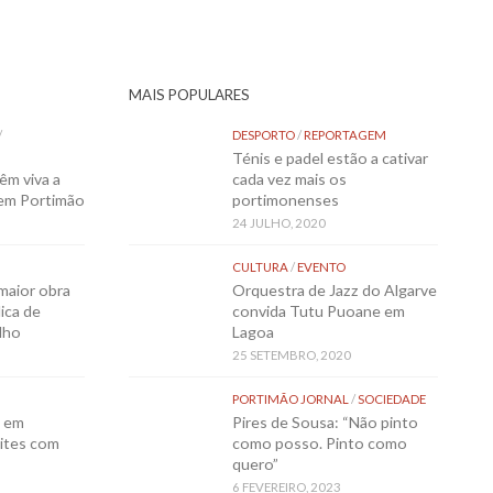
MAIS POPULARES
/
DESPORTO
/
REPORTAGEM
Ténis e padel estão a cativar
êm viva a
cada vez mais os
 em Portimão
portimonenses
24 JULHO, 2020
CULTURA
/
EVENTO
maior obra
Orquestra de Jazz do Algarve
ica de
convida Tutu Puoane em
lho
Lagoa
25 SETEMBRO, 2020
PORTIMÃO JORNAL
/
SOCIEDADE
o em
Pires de Sousa: “Não pinto
ites com
como posso. Pinto como
quero”
6 FEVEREIRO, 2023