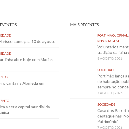
 EVENTOS
MAIS RECENTES
IEDADE
PORTIMÃO JORNAL
 Marisco começa a 10 de agosto
REPORTAGEM
Voluntários mant
tradição da faina
IEDADE
8 AGOSTO, 2026
Sardinha abre hoje com Matias
SOCIEDADE
Portimão lança a 
ENTO
de habitação públ
eiro canta na Alameda em
sempre no conce
7 AGOSTO, 2026
VENTO
SOCIEDADE
ta a ser a capital mundial da
Casa dos Barret
tmica
destaque nas ‘No
Património’
7 AGOSTO, 2026