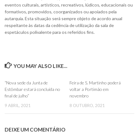
eventos culturais, artísticos, recreativos, lúdicos, educacionais ou
formativos, promovidos, coorganizados ou apoiados pela
autarquia. Esta situação será sempre objeto de acordo anual
respeitante às datas da cedência de utilização da sala de
espetáculos polivalente para os referidos fins.
YOU MAY ALSO LIKE...
0
0
“Nova sede da Junta de
Feira de S. Martinho poderá
Estômbar estará concluída no
voltar a Portimão em
final de julho”
novembro
9 ABRIL, 2021
8 OUTUBRO, 2021
DEIXE UM COMENTÁRIO