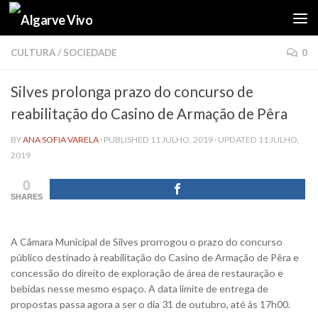
Skip to content
CULTURA
/
SOCIEDADE
0
Silves prolonga prazo do concurso de
reabilitação do Casino de Armação de Pêra
BY
ANA SOFIA VARELA
· PUBLISHED
11 JULHO, 2019
· UPDATED
11 JULHO,
2019
0
SHARES
A Câmara Municipal de Silves prorrogou o prazo do concurso
público destinado à reabilitação do Casino de Armação de Pêra e
concessão do direito de exploração de área de restauração e
bebidas nesse mesmo espaço. A data limite de entrega de
propostas passa agora a ser o dia 31 de outubro, até às 17h00.