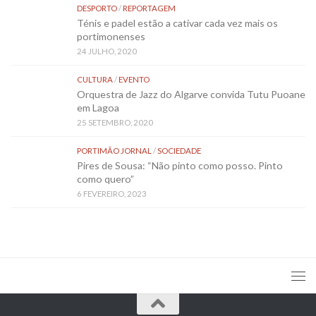
DESPORTO
/
REPORTAGEM
Ténis e padel estão a cativar cada vez mais os
portimonenses
24 JULHO, 2020
CULTURA
/
EVENTO
Orquestra de Jazz do Algarve convida Tutu Puoane
em Lagoa
25 SETEMBRO, 2020
PORTIMÃO JORNAL
/
SOCIEDADE
Pires de Sousa: “Não pinto como posso. Pinto
como quero”
6 FEVEREIRO, 2023