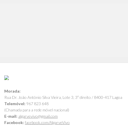
Morada:
Rua Dr. João António Silva Vieira, Lote 3, 3º direito / 8400-417 Lagoa
Telemóvel:
967 823 648
(Chamada para a rede móvel nacional)
E-mail:
algarvevivo@gmail.com
Facebook:
facebook.com/AlgarveVivo