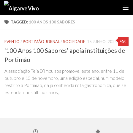
Skip to content
TAGGED:
100 ANOS 100 SABORES
0
EVENTO
/
PORTIMÃO JORNAL
/
SOCIEDADE
15 JUNHO, 2024
‘100 Anos 100 Sabores’ apoia instituições de
Portimão
A associação Teia D’Impulsos promove, este ano, entre 11 de
outubro e 10 de novembro, uma edição especial, num modelo
restrito a Portimão, da já conhecida rota gastronómica, que se
estendeu, nos últimos anos,...