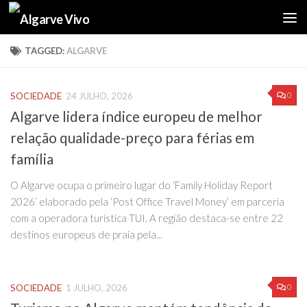
Skip to content
TAGGED:
ALGARVE
0
SOCIEDADE
24 JULHO, 2026
Algarve lidera índice europeu de melhor
relação qualidade-preço para férias em
família
O Algarve ocupa o primeiro lugar do ‘Family Holiday Report
2026’ elaborado pela ‘Post Office Travel Money’ em parceria
com a operadora turística TUI. A região destaca-se entre 22
destinos europeus de praia pela...
0
SOCIEDADE
1 JULHO, 2026