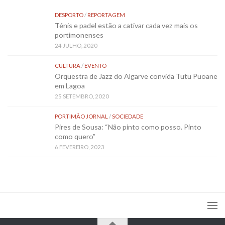
DESPORTO
/
REPORTAGEM
Ténis e padel estão a cativar cada vez mais os
portimonenses
24 JULHO, 2020
CULTURA
/
EVENTO
Orquestra de Jazz do Algarve convida Tutu Puoane
em Lagoa
25 SETEMBRO, 2020
PORTIMÃO JORNAL
/
SOCIEDADE
Pires de Sousa: “Não pinto como posso. Pinto
como quero”
6 FEVEREIRO, 2023