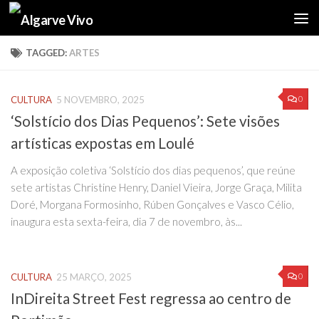
Skip to content
TAGGED:
ARTES
0
CULTURA
5 NOVEMBRO, 2025
‘Solstício dos Dias Pequenos’: Sete visões
artísticas expostas em Loulé
A exposição coletiva ‘Solstício dos dias pequenos’, que reúne
sete artistas Christine Henry, Daniel Vieira, Jorge Graça, Milita
Doré, Morgana Formosinho, Rúben Gonçalves e Vasco Célio,
inaugura esta sexta-feira, dia 7 de novembro, às...
0
CULTURA
25 MARÇO, 2025
InDireita Street Fest regressa ao centro de