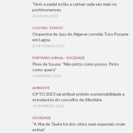
Ténis e padel estão a cativar cada vez mais os
portimonenses
24 JULHO, 2020
CULTURA
/
EVENTO
Orquestra de Jazz do Algarve convida Tutu Puoane
em Lagoa
25 SETEMBRO, 2020
PORTIMÃO JORNAL
/
SOCIEDADE
Pires de Sousa: “Não pinto como posso. Pinto
como quero”
6 FEVEREIRO, 2023
AMBIENTE
OPTO 2023 vai atribuir prémio sustentabilidade a
estudantes do concelho de Albufeira
16 FEVEREIRO, 2023
SOCIEDADE
“A Ilha de Tavira foi dos sítios mais especiais onde
estive”