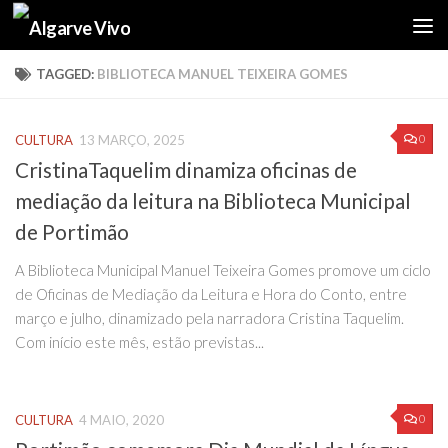
Skip to content
TAGGED:
BIBLIOTECA MANUEL TEIXEIRA GOMES
0
CULTURA
13 MARÇO, 2025
CristinaTaquelim dinamiza oficinas de
mediação da leitura na Biblioteca Municipal
de Portimão
A Biblioteca Municipal Manuel Teixeira Gomes promove um ciclo
de Oficinas de Mediação da Leitura e Hora do Conto, entre
março e julho, dinamizado pela narradora Cristina Taquelim.
Com início este mês, estão previstas...
0
CULTURA
4 MAIO, 2020