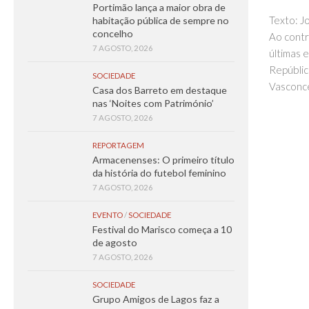
Portimão lança a maior obra de
Texto: J
habitação pública de sempre no
concelho
Ao contr
7 AGOSTO, 2026
últimas 
Repúblic
SOCIEDADE
Vasconce
Casa dos Barreto em destaque
nas ‘Noites com Património’
7 AGOSTO, 2026
REPORTAGEM
Armacenenses: O primeiro título
da história do futebol feminino
7 AGOSTO, 2026
EVENTO
/
SOCIEDADE
Festival do Marisco começa a 10
de agosto
7 AGOSTO, 2026
SOCIEDADE
Grupo Amigos de Lagos faz a