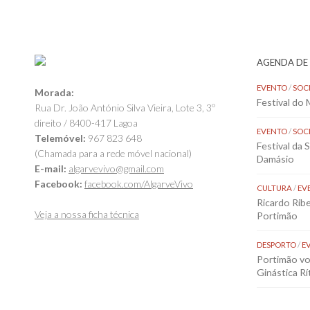
AGENDA DE
EVENTO
/
SOC
Morada:
Festival do
Rua Dr. João António Silva Vieira, Lote 3, 3º
direito / 8400-417 Lagoa
EVENTO
/
SOC
Telemóvel:
967 823 648
Festival da 
(Chamada para a rede móvel nacional)
Damásio
E-mail:
algarvevivo@gmail.com
Facebook:
facebook.com/AlgarveVivo
CULTURA
/
EV
Ricardo Rib
Veja a nossa ficha técnica
Portimão
DESPORTO
/
E
Portimão vol
Ginástica Rí