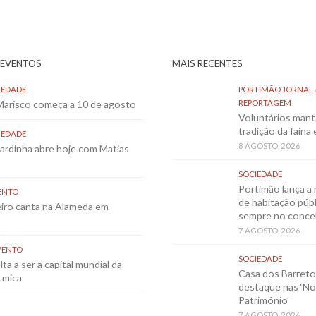
 EVENTOS
MAIS RECENTES
IEDADE
PORTIMÃO JORNAL
 Marisco começa a 10 de agosto
REPORTAGEM
Voluntários mant
tradição da faina
IEDADE
8 AGOSTO, 2026
Sardinha abre hoje com Matias
SOCIEDADE
Portimão lança a 
ENTO
de habitação públ
eiro canta na Alameda em
sempre no conce
7 AGOSTO, 2026
VENTO
SOCIEDADE
ta a ser a capital mundial da
Casa dos Barret
tmica
destaque nas ‘No
Património’
7 AGOSTO, 2026