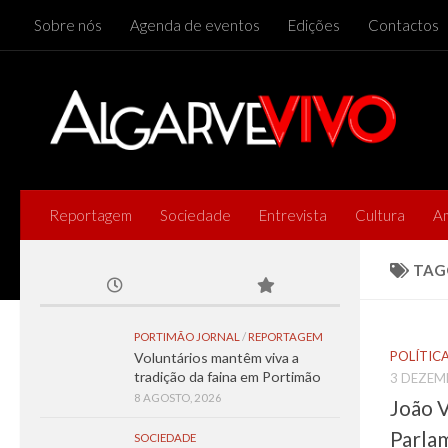
Sobre nós
Agenda de eventos
Edições
Contactos
Skip to content
Reportagem
Sociedade
Entrevista
Cultura
A
TAG
PORTIMÃO JORNAL
/
REPORTAGEM
POLÍTIC
Voluntários mantêm viva a
tradição da faina em Portimão
3 DEZEM
8 AGOSTO, 2026
João V
Parla
SOCIEDADE