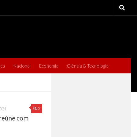
ica
Nacional
Economia
Ciência & Tecnologia
0
2021
 reúne com