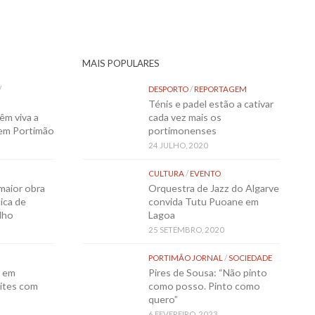
MAIS POPULARES
/
DESPORTO
/
REPORTAGEM
Ténis e padel estão a cativar
êm viva a
cada vez mais os
 em Portimão
portimonenses
24 JULHO, 2020
CULTURA
/
EVENTO
maior obra
Orquestra de Jazz do Algarve
ica de
convida Tutu Puoane em
lho
Lagoa
25 SETEMBRO, 2020
PORTIMÃO JORNAL
/
SOCIEDADE
o em
Pires de Sousa: “Não pinto
ites com
como posso. Pinto como
quero”
6 FEVEREIRO, 2023