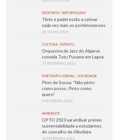
6 AGOSTO, 2026
DESPORTO
/
REPORTAGEM
Ténis e padel estão a cativar
cada vez mais os portimonenses
24 JULHO, 2020
CULTURA
/
EVENTO
Orquestra de Jazz do Algarve
convida Tutu Puoane em Lagoa
25 SETEMBRO, 2020
PORTIMÃO JORNAL
/
SOCIEDADE
Pires de Sousa: “Não pinto
como posso. Pinto como
quero”
6 FEVEREIRO, 2023
AMBIENTE
OPTO 2023 vai atribuir prémio
sustentabilidade a estudantes
do concelho de Albufeira
16 FEVEREIRO, 2023