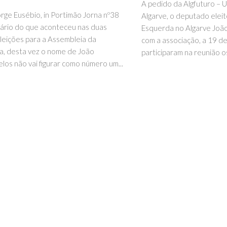
A pedido da Algfuturo – 
orge Eusébio, in Portimão Jorna nº38
Algarve, o deputado eleit
ário do que aconteceu nas duas
Esquerda no Algarve Joã
eleições para a Assembleia da
com a associação, a 19 d
a, desta vez o nome de João
participaram na reunião os
los não vai figurar como número um...