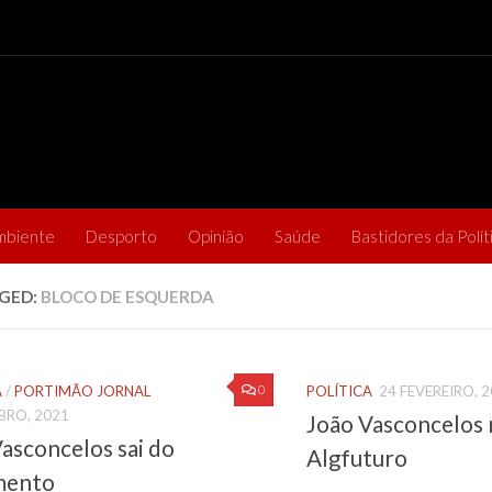
mbiente
Desporto
Opinião
Saúde
Bastidores da Polít
GED:
BLOCO DE ESQUERDA
0
A
/
PORTIMÃO JORNAL
POLÍTICA
24 FEVEREIRO, 
BRO, 2021
João Vasconcelos
asconcelos sai do
Algfuturo
mento