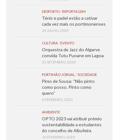
DESPORTO
/
REPORTAGEM
Ténis e padel estão a cativar
cada vez mais os portimonenses
24 JULHO, 2020
CULTURA
/
EVENTO
Orquestra de Jazz do Algarve
convida Tutu Puoane em Lagoa
25 SETEMBRO, 2020
PORTIMÃO JORNAL
/
SOCIEDADE
Pires de Sousa: “Não pinto
como posso. Pinto como
quero”
6 FEVEREIRO, 2023
AMBIENTE
OPTO 2023 vai atribuir prémio
sustentabilidade a estudantes
do concelho de Albufeira
16 FEVEREIRO, 2023