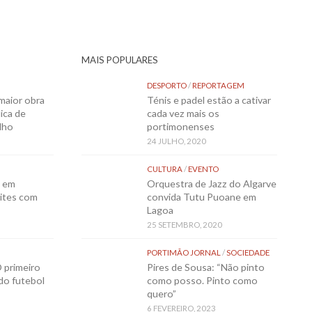
MAIS POPULARES
DESPORTO
/
REPORTAGEM
maior obra
Ténis e padel estão a cativar
ica de
cada vez mais os
lho
portimonenses
24 JULHO, 2020
CULTURA
/
EVENTO
o em
Orquestra de Jazz do Algarve
ites com
convida Tutu Puoane em
Lagoa
25 SETEMBRO, 2020
PORTIMÃO JORNAL
/
SOCIEDADE
 primeiro
Pires de Sousa: “Não pinto
 do futebol
como posso. Pinto como
quero”
6 FEVEREIRO, 2023