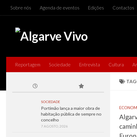
Sobre nós
Agenda de eventos
Edições
Contactos
Skip to content
Reportagem
Sociedade
Entrevista
Cultura
A
TAG
SOCIEDADE
ECONOM
Portimão lança a maior obra de
habitação pública de sempre no
Algarv
concelho
camin
7 AGOSTO, 2026
Europ