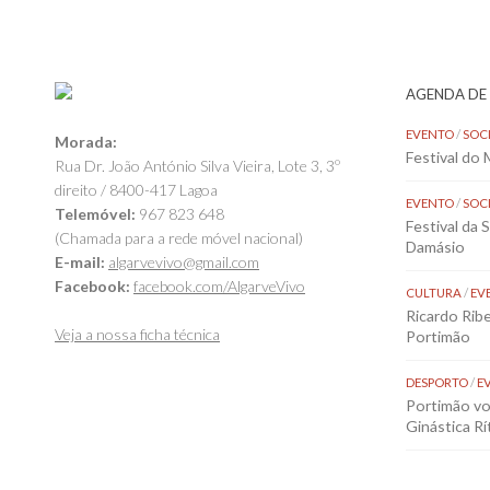
AGENDA DE
EVENTO
/
SOC
Morada:
Festival do
Rua Dr. João António Silva Vieira, Lote 3, 3º
direito / 8400-417 Lagoa
EVENTO
/
SOC
Telemóvel:
967 823 648
Festival da 
(Chamada para a rede móvel nacional)
Damásio
E-mail:
algarvevivo@gmail.com
Facebook:
facebook.com/AlgarveVivo
CULTURA
/
EV
Ricardo Rib
Veja a nossa ficha técnica
Portimão
DESPORTO
/
E
Portimão vol
Ginástica Rí