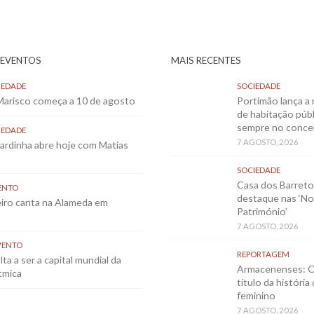
 EVENTOS
MAIS RECENTES
IEDADE
SOCIEDADE
 Marisco começa a 10 de agosto
Portimão lança a 
de habitação públ
sempre no conce
IEDADE
7 AGOSTO, 2026
Sardinha abre hoje com Matias
SOCIEDADE
Casa dos Barret
ENTO
destaque nas ‘No
eiro canta na Alameda em
Património’
7 AGOSTO, 2026
VENTO
REPORTAGEM
ta a ser a capital mundial da
Armacenenses: O
tmica
título da história
feminino
7 AGOSTO, 2026