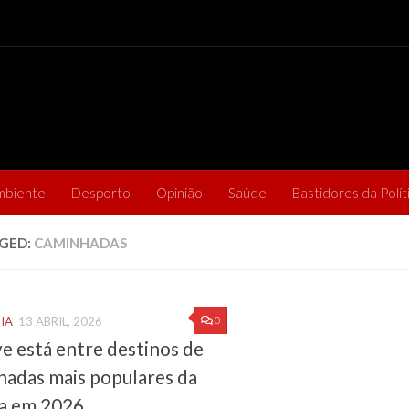
mbiente
Desporto
Opinião
Saúde
Bastidores da Polít
GED:
CAMINHADAS
0
IA
13 ABRIL, 2026
e está entre destinos de
hadas mais populares da
a em 2026