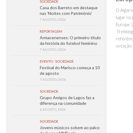
SOCIEDADE
Casa dos Barreto em destaque
O Algarv
nas ‘Noites com Património’
lugar no
7 AGOSTO, 2026
Europe 2
Trekking
REPORTAGEM
Armacenenses: O primeiro título
referênc
da história do futebol feminino
votação 
7 AGOSTO, 2026
EVENTO
/
SOCIEDADE
Festival do Marisco começa a 10
de agosto
7 AGOSTO, 2026
SOCIEDADE
Grupo Amigos de Lagos faz a
diferença na comunidade
6 AGOSTO, 2026
SOCIEDADE
Jovens músicos sobem ao palco