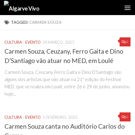
Skip to content
TAGGED:
CARMEN SOUZA
0
CULTURA
/
EVENTO
20 MARÇO, 2025
Carmen Souza, Ceuzany, Ferro Gaita e Dino
D’Santiago vão atuar no MED, em Loulé
Carmen Souza, Ceuzany, Ferro Gaita e Dino D’Santiago são
alguns dos artistas que vão atuar na 21ª edição do Festival
MED, que se realiza em Loulé, entre 26 e 29 de junho, anunciou
hoje...
0
CULTURA
/
EVENTO
5 FEVEREIRO, 2025
Carmen Souza canta no Auditório Carlos do