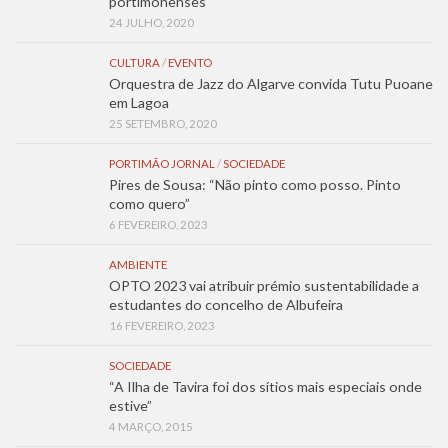
portimonenses
24 JULHO, 2020
CULTURA
/
EVENTO
Orquestra de Jazz do Algarve convida Tutu Puoane
em Lagoa
25 SETEMBRO, 2020
PORTIMÃO JORNAL
/
SOCIEDADE
Pires de Sousa: “Não pinto como posso. Pinto
como quero”
6 FEVEREIRO, 2023
AMBIENTE
OPTO 2023 vai atribuir prémio sustentabilidade a
estudantes do concelho de Albufeira
16 FEVEREIRO, 2023
SOCIEDADE
“A Ilha de Tavira foi dos sítios mais especiais onde
estive”
4 MARÇO, 2015