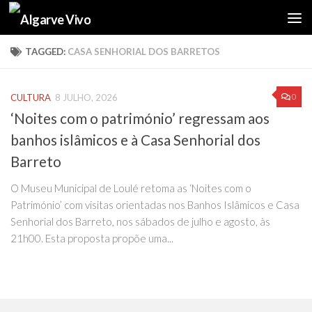
Skip to content
TAGGED:
CASA SENHORIAL DOS BARRETOS
0
CULTURA
8 JULHO, 2026
‘Noites com o património’ regressam aos
banhos islâmicos e à Casa Senhorial dos
Barreto
O Museu Municipal de Loulé retoma as ‘Noites com o
Património’ com visitas orientadas nos Banhos Islâmicos e Casa
Senhorial dos Barreto, nos sábados de julho e agosto, às
21h00. Esta proposta propõe uma...