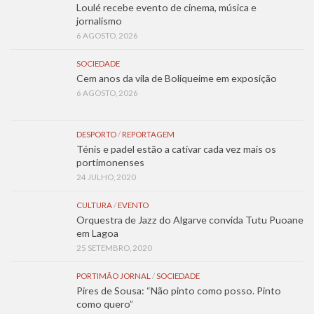
Loulé recebe evento de cinema, música e
jornalismo
6 AGOSTO, 2026
SOCIEDADE
Cem anos da vila de Boliqueime em exposição
6 AGOSTO, 2026
DESPORTO
/
REPORTAGEM
Ténis e padel estão a cativar cada vez mais os
portimonenses
24 JULHO, 2020
CULTURA
/
EVENTO
Orquestra de Jazz do Algarve convida Tutu Puoane
em Lagoa
25 SETEMBRO, 2020
PORTIMÃO JORNAL
/
SOCIEDADE
Pires de Sousa: “Não pinto como posso. Pinto
como quero”