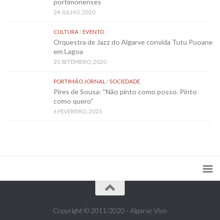
portimonenses
24 JULHO, 2020
CULTURA
/
EVENTO
Orquestra de Jazz do Algarve convida Tutu Puoane
em Lagoa
25 SETEMBRO, 2020
PORTIMÃO JORNAL
/
SOCIEDADE
Pires de Sousa: “Não pinto como posso. Pinto
como quero”
6 FEVEREIRO, 2023
Copyright © 2011/2020 - Algarve Vivo