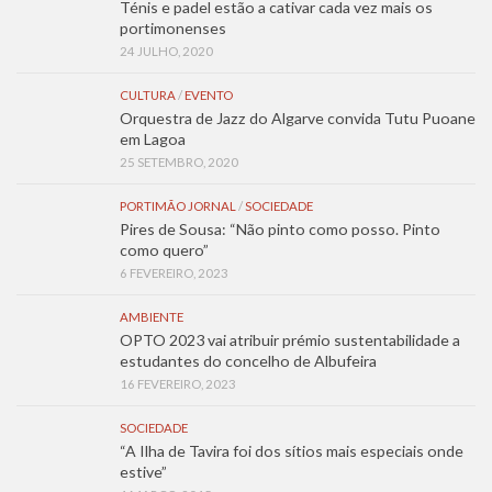
Ténis e padel estão a cativar cada vez mais os
portimonenses
24 JULHO, 2020
CULTURA
/
EVENTO
Orquestra de Jazz do Algarve convida Tutu Puoane
em Lagoa
25 SETEMBRO, 2020
PORTIMÃO JORNAL
/
SOCIEDADE
Pires de Sousa: “Não pinto como posso. Pinto
como quero”
6 FEVEREIRO, 2023
AMBIENTE
OPTO 2023 vai atribuir prémio sustentabilidade a
estudantes do concelho de Albufeira
16 FEVEREIRO, 2023
SOCIEDADE
“A Ilha de Tavira foi dos sítios mais especiais onde
estive”