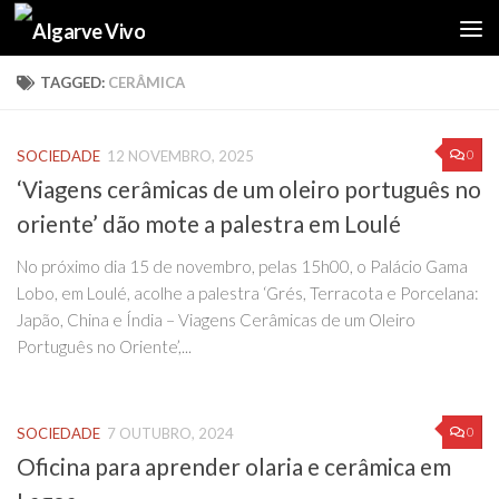
Skip to content
TAGGED:
CERÂMICA
0
SOCIEDADE
12 NOVEMBRO, 2025
‘Viagens cerâmicas de um oleiro português no
oriente’ dão mote a palestra em Loulé
No próximo dia 15 de novembro, pelas 15h00, o Palácio Gama
Lobo, em Loulé, acolhe a palestra ‘Grés, Terracota e Porcelana:
Japão, China e Índia – Viagens Cerâmicas de um Oleiro
Português no Oriente’,...
0
SOCIEDADE
7 OUTUBRO, 2024
Oficina para aprender olaria e cerâmica em