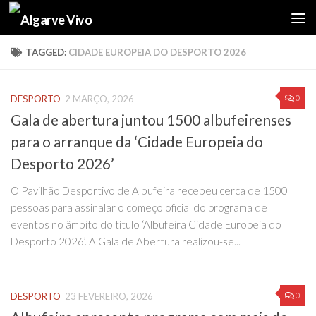
Skip to content
TAGGED:
CIDADE EUROPEIA DO DESPORTO 2026
0
DESPORTO
2 MARÇO, 2026
Gala de abertura juntou 1500 albufeirenses
para o arranque da ‘Cidade Europeia do
Desporto 2026’
O Pavilhão Desportivo de Albufeira recebeu cerca de 1500
pessoas para assinalar o começo oficial do programa de
eventos no âmbito do título ‘Albufeira Cidade Europeia do
Desporto 2026’. A Gala de Abertura realizou-se...
0
DESPORTO
23 FEVEREIRO, 2026