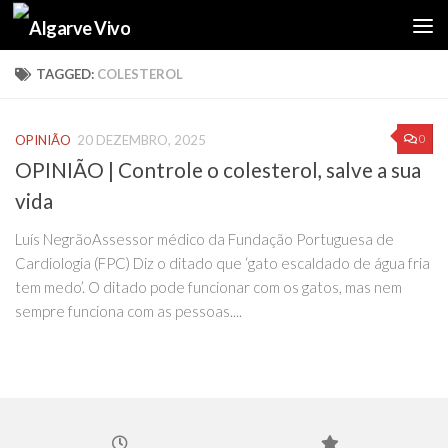
Skip to content
TAGGED:
COLESTEROL
0
OPINIÃO
20 DEZEMBRO, 2025
OPINIÃO | Controle o colesterol, salve a sua
vida
Luís NegrãoAssessor médico da Fundação Portuguesa de
Cardiologia (FPC) Diz o ditado que ‘gato escaldado de água fria
tem medo’. O ditado pode funcionar com os gatos, mas nem
sempre funciona com as pessoas....