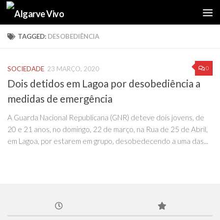
Skip to content
TAGGED:
DESOBEDIÊNCIA
0
SOCIEDADE
23 MARÇO, 2020
Dois detidos em Lagoa por desobediência a
medidas de emergência
A Guarda Nacional Republicana (GNR) deteve dois jovens, de
20 e 21 anos, no domingo, 22 de março, na Rua de 25 de Abril,
em Lagoa, por estarem em grupo, desobedecendo a uma das...