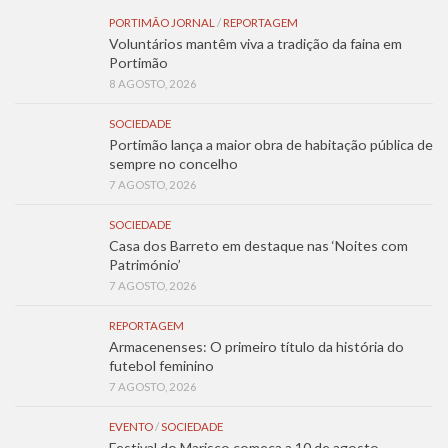
PORTIMÃO JORNAL
/
REPORTAGEM
Voluntários mantêm viva a tradição da faina em
Portimão
8 AGOSTO, 2026
SOCIEDADE
Portimão lança a maior obra de habitação pública de
sempre no concelho
7 AGOSTO, 2026
SOCIEDADE
Casa dos Barreto em destaque nas ‘Noites com
Património’
7 AGOSTO, 2026
REPORTAGEM
Armacenenses: O primeiro título da história do
futebol feminino
7 AGOSTO, 2026
EVENTO
/
SOCIEDADE
Festival do Marisco começa a 10 de agosto