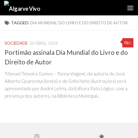
Skip to content
TAGGED:
DIA MUNDIAL DO LIVRO E DO DIREITO DE AUTOR
0
SOCIEDADE
20 ABRIL, 2026
Portimão assinala Dia Mundial do Livro e do
Direito de Autor
‘Manuel Teixeira Gomes – Torna-Viagem’, da autoria de José
Alberto Quaresma (texto) e de Sofia Neto (ilustrações) será
apresentado por André Letria, da Editora Pato Lógico, com a
presença dos autores, na Biblioteca Municipal...