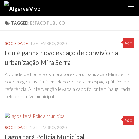
Skip to content
TAGGED:
ESPAÇO PÚBLICO
0
SOCIEDADE
4 SETEMBRO, 2020
Loulé ganha novo espaço de convívio na
urbanização Mira Serra
A cidade de Loulé e os moradores da urbanização Mira Serra
podem agora usufruir em pleno de mais um espaço público de
referência. A intervenção levada a cabo foi ontem inaugurada
pelo executivo municipal...
0
SOCIEDADE
1 SETEMBRO, 2020
Lagoa terá Polícia Municipal