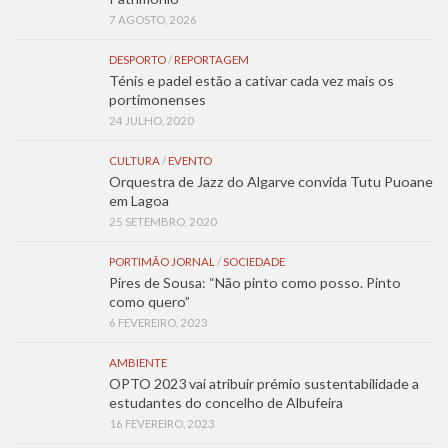
7 AGOSTO, 2026
DESPORTO
/
REPORTAGEM
Ténis e padel estão a cativar cada vez mais os
portimonenses
24 JULHO, 2020
CULTURA
/
EVENTO
Orquestra de Jazz do Algarve convida Tutu Puoane
em Lagoa
25 SETEMBRO, 2020
PORTIMÃO JORNAL
/
SOCIEDADE
Pires de Sousa: “Não pinto como posso. Pinto
como quero”
6 FEVEREIRO, 2023
AMBIENTE
OPTO 2023 vai atribuir prémio sustentabilidade a
estudantes do concelho de Albufeira
16 FEVEREIRO, 2023