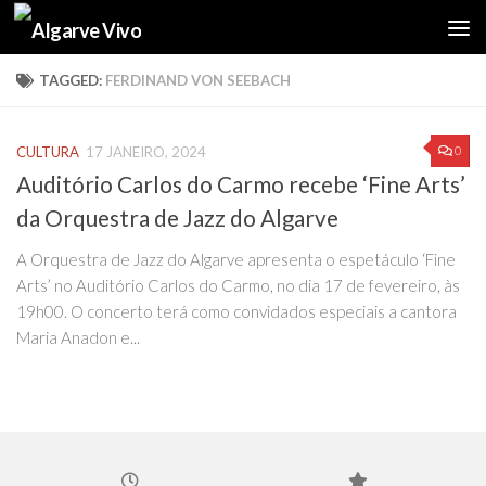
Skip to content
TAGGED:
FERDINAND VON SEEBACH
0
CULTURA
17 JANEIRO, 2024
Auditório Carlos do Carmo recebe ‘Fine Arts’
da Orquestra de Jazz do Algarve
A Orquestra de Jazz do Algarve apresenta o espetáculo ‘Fine
Arts’ no Auditório Carlos do Carmo, no dia 17 de fevereiro, às
19h00. O concerto terá como convidados especiais a cantora
Maria Anadon e...