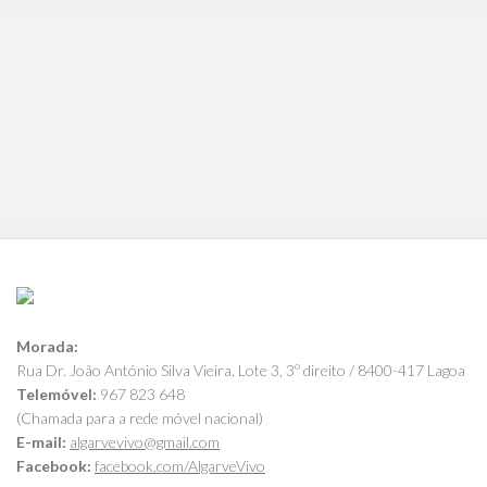
Morada:
Rua Dr. João António Silva Vieira, Lote 3, 3º direito / 8400-417 Lagoa
Telemóvel:
967 823 648
(Chamada para a rede móvel nacional)
E-mail:
algarvevivo@gmail.com
Facebook:
facebook.com/AlgarveVivo