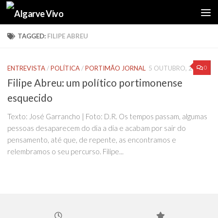
Skip to content
TAGGED:
FILIPE ABREU
0
ENTREVISTA
/
POLÍTICA
/
PORTIMÃO JORNAL
5 OUTUBRO, 2024
Filipe Abreu: um político portimonense
esquecido
Texto: José Garrancho | Foto: D.R. Os tempos passam, algumas
pessoas desaparecem do dia a dia e acabam por sair do
pensamento, até que, de repente, as encontramos e
relembramos o seu percurso. Filipe...