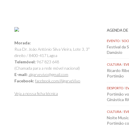
AGENDA DE
EVENTO
/
SOC
Morada:
Festival da 
Rua Dr. João António Silva Vieira, Lote 3, 3º
Damásio
direito / 8400-417 Lagoa
Telemóvel:
967 823 648
CULTURA
/
EV
(Chamada para a rede móvel nacional)
Ricardo Rib
E-mail:
algarvevivo@gmail.com
Portimão
Facebook:
facebook.com/AlgarveVivo
DESPORTO
/
E
Veja a nossa ficha técnica
Portimão vol
Ginástica Rí
CULTURA
/
EV
Noite Music
Portimão co