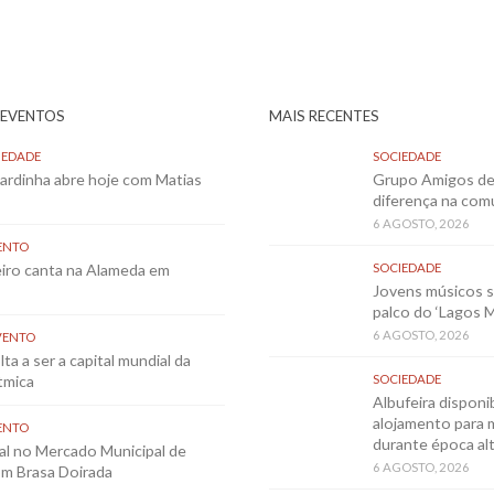
 EVENTOS
MAIS RECENTES
IEDADE
SOCIEDADE
Sardinha abre hoje com Matias
Grupo Amigos de 
diferença na co
6 AGOSTO, 2026
ENTO
eiro canta na Alameda em
SOCIEDADE
Jovens músicos 
palco do ‘Lagos 
6 AGOSTO, 2026
VENTO
ta a ser a capital mundial da
tmica
SOCIEDADE
Albufeira disponib
alojamento para 
ENTO
durante época al
al no Mercado Municipal de
6 AGOSTO, 2026
m Brasa Doirada