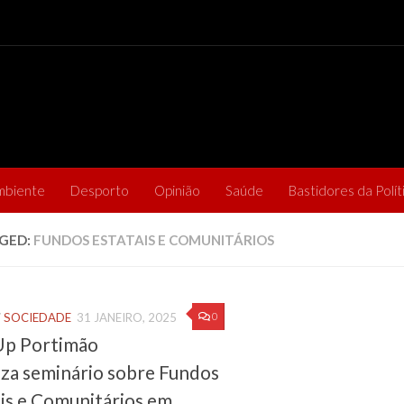
mbiente
Desporto
Opinião
Saúde
Bastidores da Polít
GED:
FUNDOS ESTATAIS E COMUNITÁRIOS
0
/
SOCIEDADE
31 JANEIRO, 2025
Up Portimão
iza seminário sobre Fundos
is e Comunitários em