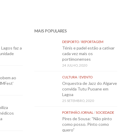
MAIS POPULARES
DESPORTO
/
REPORTAGEM
Lagos faz a
Ténis e padel estão a cativar
munidade
cada vez mais os
portimonenses
24 JULHO, 2020
sobem ao
CULTURA
/
EVENTO
MMFest’
Orquestra de Jazz do Algarve
convida Tutu Puoane em
Lagoa
25 SETEMBRO, 2020
iliza
médicos
PORTIMÃO JORNAL
/
SOCIEDADE
ta
Pires de Sousa: “Não pinto
como posso. Pinto como
quero”