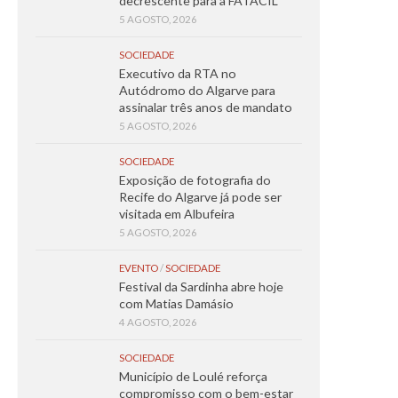
decrescente para a FATACIL
5 AGOSTO, 2026
SOCIEDADE
Executivo da RTA no
Autódromo do Algarve para
assinalar três anos de mandato
5 AGOSTO, 2026
SOCIEDADE
Exposição de fotografia do
Recife do Algarve já pode ser
visitada em Albufeira
5 AGOSTO, 2026
EVENTO
/
SOCIEDADE
Festival da Sardinha abre hoje
com Matias Damásio
4 AGOSTO, 2026
SOCIEDADE
Município de Loulé reforça
compromisso com o bem-estar