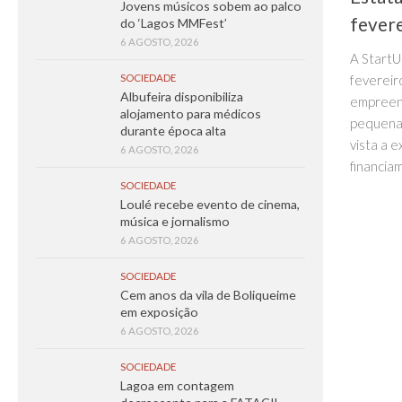
Jovens músicos sobem ao palco
fever
do ‘Lagos MMFest’
6 AGOSTO, 2026
A StartU
fevereiro
SOCIEDADE
Albufeira disponibiliza
empreen
alojamento para médicos
pequena
durante época alta
vista a 
6 AGOSTO, 2026
financiam
SOCIEDADE
Loulé recebe evento de cinema,
música e jornalismo
6 AGOSTO, 2026
SOCIEDADE
Cem anos da vila de Boliqueime
em exposição
6 AGOSTO, 2026
SOCIEDADE
Lagoa em contagem