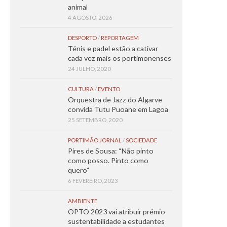
animal
4 AGOSTO, 2026
DESPORTO
/
REPORTAGEM
Ténis e padel estão a cativar
cada vez mais os portimonenses
24 JULHO, 2020
CULTURA
/
EVENTO
Orquestra de Jazz do Algarve
convida Tutu Puoane em Lagoa
25 SETEMBRO, 2020
PORTIMÃO JORNAL
/
SOCIEDADE
Pires de Sousa: “Não pinto
como posso. Pinto como
quero”
6 FEVEREIRO, 2023
AMBIENTE
OPTO 2023 vai atribuir prémio
sustentabilidade a estudantes