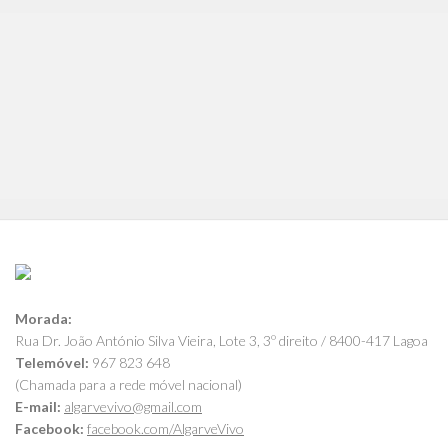
Morada:
Rua Dr. João António Silva Vieira, Lote 3, 3º direito / 8400-417 Lagoa
Telemóvel:
967 823 648
(Chamada para a rede móvel nacional)
E-mail:
algarvevivo@gmail.com
Facebook:
facebook.com/AlgarveVivo