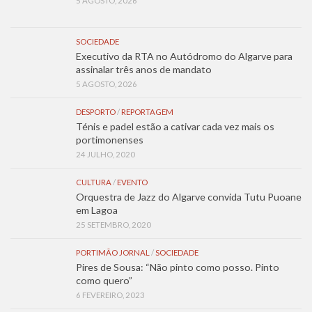
5 AGOSTO, 2026
SOCIEDADE
Executivo da RTA no Autódromo do Algarve para
assinalar três anos de mandato
5 AGOSTO, 2026
DESPORTO
/
REPORTAGEM
Ténis e padel estão a cativar cada vez mais os
portimonenses
24 JULHO, 2020
CULTURA
/
EVENTO
Orquestra de Jazz do Algarve convida Tutu Puoane
em Lagoa
25 SETEMBRO, 2020
PORTIMÃO JORNAL
/
SOCIEDADE
Pires de Sousa: “Não pinto como posso. Pinto
como quero”
6 FEVEREIRO, 2023