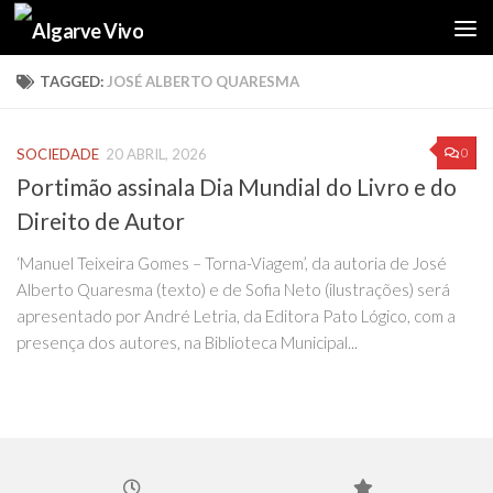
Skip to content
TAGGED:
JOSÉ ALBERTO QUARESMA
0
SOCIEDADE
20 ABRIL, 2026
Portimão assinala Dia Mundial do Livro e do
Direito de Autor
‘Manuel Teixeira Gomes – Torna-Viagem’, da autoria de José
Alberto Quaresma (texto) e de Sofia Neto (ilustrações) será
apresentado por André Letria, da Editora Pato Lógico, com a
presença dos autores, na Biblioteca Municipal...