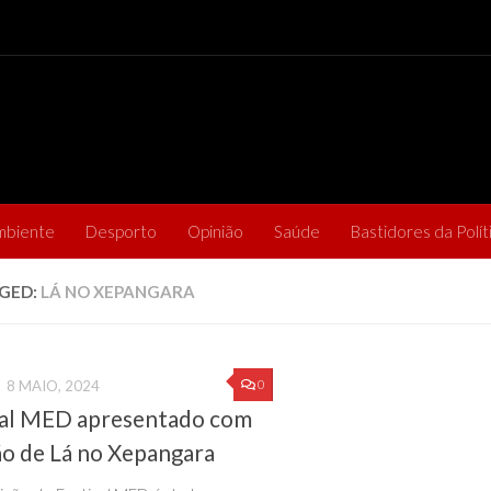
mbiente
Desporto
Opinião
Saúde
Bastidores da Polít
GED:
LÁ NO XEPANGARA
0
8 MAIO, 2024
val MED apresentado com
ão de Lá no Xepangara