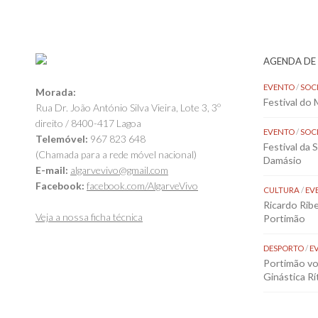
AGENDA DE
EVENTO
/
SOC
Morada:
Festival do
Rua Dr. João António Silva Vieira, Lote 3, 3º
direito / 8400-417 Lagoa
EVENTO
/
SOC
Telemóvel:
967 823 648
Festival da 
(Chamada para a rede móvel nacional)
Damásio
E-mail:
algarvevivo@gmail.com
Facebook:
facebook.com/AlgarveVivo
CULTURA
/
EV
Ricardo Rib
Veja a nossa ficha técnica
Portimão
DESPORTO
/
E
Portimão vol
Ginástica Rí