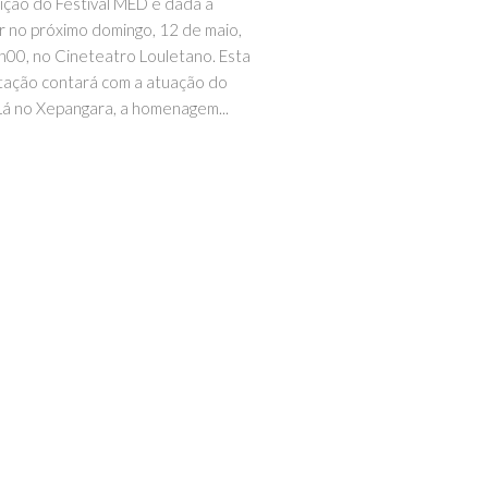
ição do Festival MED é dada a
 no próximo domingo, 12 de maio,
h00, no Cineteatro Louletano. Esta
ação contará com a atuação do
Lá no Xepangara, a homenagem...