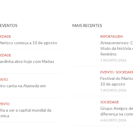
 EVENTOS
MAIS RECENTES
IEDADE
REPORTAGEM
 Marisco começa a 10 de agosto
Armacenenses: O
título da história
feminino
IEDADE
7 AGOSTO, 2026
Sardinha abre hoje com Matias
EVENTO
/
SOCIEDAD
Festival do Mari
ENTO
10 de agosto
eiro canta na Alameda em
7 AGOSTO, 2026
SOCIEDADE
VENTO
Grupo Amigos de 
ta a ser a capital mundial da
diferença na co
tmica
6 AGOSTO, 2026