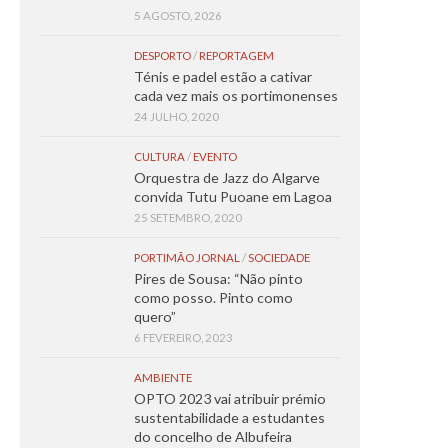
5 AGOSTO, 2026
DESPORTO
/
REPORTAGEM
Ténis e padel estão a cativar
cada vez mais os portimonenses
24 JULHO, 2020
CULTURA
/
EVENTO
Orquestra de Jazz do Algarve
convida Tutu Puoane em Lagoa
25 SETEMBRO, 2020
PORTIMÃO JORNAL
/
SOCIEDADE
Pires de Sousa: “Não pinto
como posso. Pinto como
quero”
6 FEVEREIRO, 2023
AMBIENTE
OPTO 2023 vai atribuir prémio
sustentabilidade a estudantes
do concelho de Albufeira