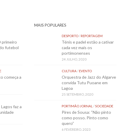
MAIS POPULARES
DESPORTO
/
REPORTAGEM
 primeiro
Ténis e padel estão a cativar
 do futebol
cada vez mais os
portimonenses
24 JULHO, 2020
E
CULTURA
/
EVENTO
sco começa a
Orquestra de Jazz do Algarve
convida Tutu Puoane em
Lagoa
25 SETEMBRO, 2020
Lagos faz a
PORTIMÃO JORNAL
/
SOCIEDADE
munidade
Pires de Sousa: “Não pinto
como posso. Pinto como
quero”
6 FEVEREIRO, 2023