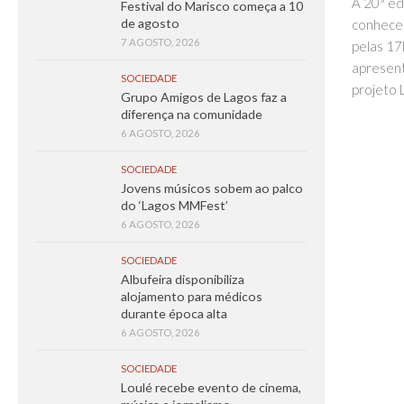
A 20ª ed
Festival do Marisco começa a 10
de agosto
conhecer
7 AGOSTO, 2026
pelas 17
apresent
SOCIEDADE
projeto 
Grupo Amigos de Lagos faz a
diferença na comunidade
6 AGOSTO, 2026
SOCIEDADE
Jovens músicos sobem ao palco
do ‘Lagos MMFest’
6 AGOSTO, 2026
SOCIEDADE
Albufeira disponibiliza
alojamento para médicos
durante época alta
6 AGOSTO, 2026
SOCIEDADE
Loulé recebe evento de cinema,