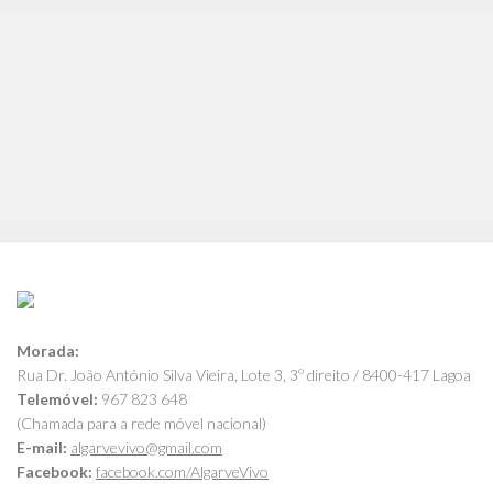
Morada:
Rua Dr. João António Silva Vieira, Lote 3, 3º direito / 8400-417 Lagoa
Telemóvel:
967 823 648
(Chamada para a rede móvel nacional)
E-mail:
algarvevivo@gmail.com
Facebook:
facebook.com/AlgarveVivo