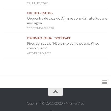
24 JULHO, 2020
CULTURA
/
EVENTO
Orquestra de Jazz do Algarve convida Tutu Puoane
em Lagoa
25 SETEMBRO, 2020
PORTIMÃO JORNAL
/
SOCIEDADE
Pires de Sousa: “Não pinto como posso. Pinto
como quero”
6 FEVEREIRO, 2023
Copyright © 2011/2020 - Algarve Vivo