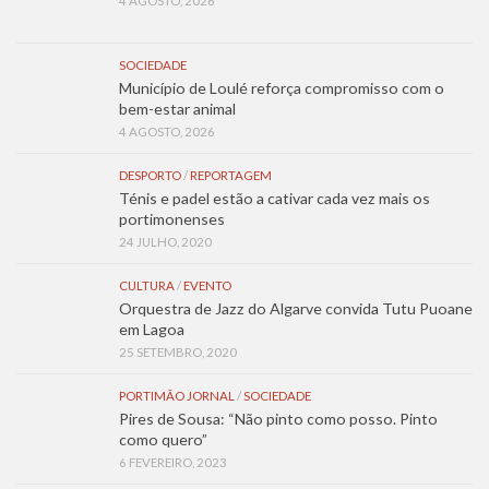
4 AGOSTO, 2026
SOCIEDADE
Município de Loulé reforça compromisso com o
bem-estar animal
4 AGOSTO, 2026
DESPORTO
/
REPORTAGEM
Ténis e padel estão a cativar cada vez mais os
portimonenses
24 JULHO, 2020
CULTURA
/
EVENTO
Orquestra de Jazz do Algarve convida Tutu Puoane
em Lagoa
25 SETEMBRO, 2020
PORTIMÃO JORNAL
/
SOCIEDADE
Pires de Sousa: “Não pinto como posso. Pinto
como quero”
6 FEVEREIRO, 2023