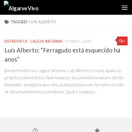
Skip to content
TAGGED:
LUÍS ALBERTO
0
ENTREVISTA
/
LAGOA INFORMA
19 MAIO, 2026
Luís Alberto: “Ferragudo está esquecido há
anos”
Em entrevista ao Lagoa Informa, Luís Alberto revela quais os
projetos prioritários. Num balanço aos primeiros meses deste
mandato, assegura que não avançará para um terceiro se não
vir desenvolvimentos positivos. Qual o balanço...