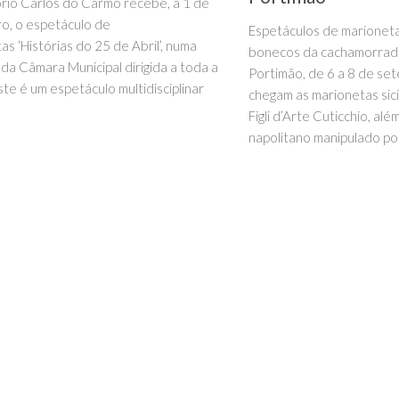
rio Carlos do Carmo recebe, a 1 de
o, o espetáculo de
Espetáculos de marioneta
as ‘Histórias do 25 de Abril’, numa
bonecos da cachamorrad
a da Câmara Municipal dirigida a toda a
Portimão, de 6 a 8 de set
Este é um espetáculo multidisciplinar
chegam as marionetas sic
Figli d’Arte Cuticchio, al
napolitano manipulado por.