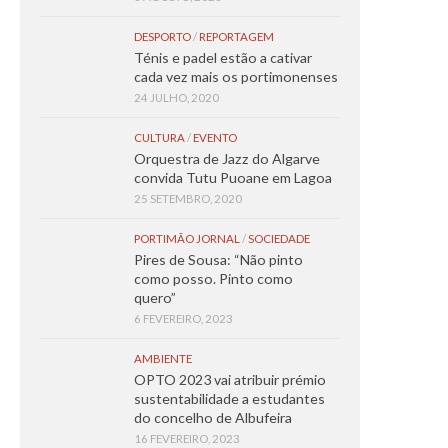
DESPORTO
/
REPORTAGEM
Ténis e padel estão a cativar
cada vez mais os portimonenses
24 JULHO, 2020
CULTURA
/
EVENTO
Orquestra de Jazz do Algarve
convida Tutu Puoane em Lagoa
25 SETEMBRO, 2020
PORTIMÃO JORNAL
/
SOCIEDADE
Pires de Sousa: “Não pinto
como posso. Pinto como
quero”
6 FEVEREIRO, 2023
AMBIENTE
OPTO 2023 vai atribuir prémio
sustentabilidade a estudantes
do concelho de Albufeira
16 FEVEREIRO, 2023