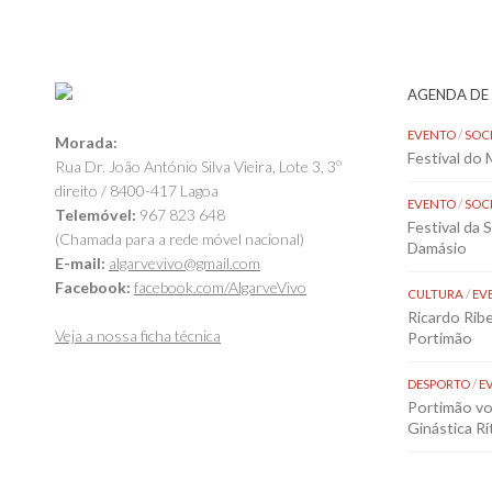
AGENDA DE
EVENTO
/
SOC
Morada:
Festival do
Rua Dr. João António Silva Vieira, Lote 3, 3º
direito / 8400-417 Lagoa
EVENTO
/
SOC
Telemóvel:
967 823 648
Festival da 
(Chamada para a rede móvel nacional)
Damásio
E-mail:
algarvevivo@gmail.com
Facebook:
facebook.com/AlgarveVivo
CULTURA
/
EV
Ricardo Rib
Veja a nossa ficha técnica
Portimão
DESPORTO
/
E
Portimão vol
Ginástica Rí