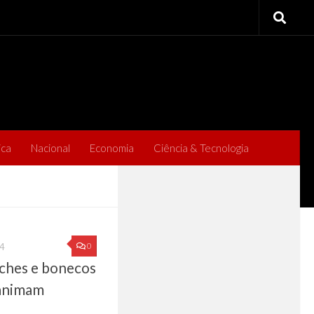
ica
Nacional
Economia
Ciência & Tecnologia
0
4
ches e bonecos
animam