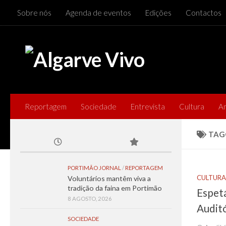
Sobre nós
Agenda de eventos
Edições
Contactos
Skip to content
Reportagem
Sociedade
Entrevista
Cultura
A
TAG
PORTIMÃO JORNAL
/
REPORTAGEM
CULTURA
Voluntários mantêm viva a
tradição da faina em Portimão
Espet
8 AGOSTO, 2026
Audit
SOCIEDADE