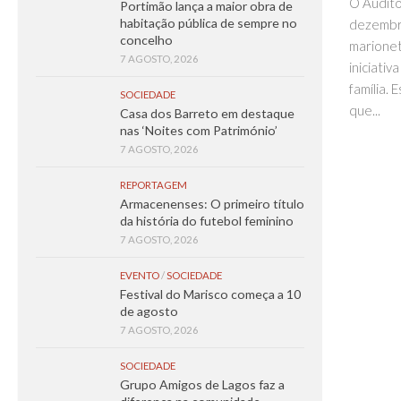
O Auditó
Portimão lança a maior obra de
habitação pública de sempre no
dezembr
concelho
marionet
7 AGOSTO, 2026
iniciativ
família. 
SOCIEDADE
que...
Casa dos Barreto em destaque
nas ‘Noites com Património’
7 AGOSTO, 2026
REPORTAGEM
Armacenenses: O primeiro título
da história do futebol feminino
7 AGOSTO, 2026
EVENTO
/
SOCIEDADE
Festival do Marisco começa a 10
de agosto
7 AGOSTO, 2026
SOCIEDADE
Grupo Amigos de Lagos faz a