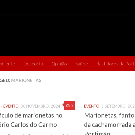
mbiente
Desporto
Opinião
Saúde
Bastidores da Polít
GED:
MARIONETAS
0
/
EVENTO
30 NOVEMBRO, 2024
EVENTO
3 SETEMBRO, 202
áculo de marionetas no
Marionetas, fanto
ório Carlos do Carmo
da cachamorrada 
Portimão