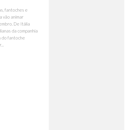
s, fantoches e
a vão animar
embro. De Itália
ilianas da companhia
ém do fantoche
..