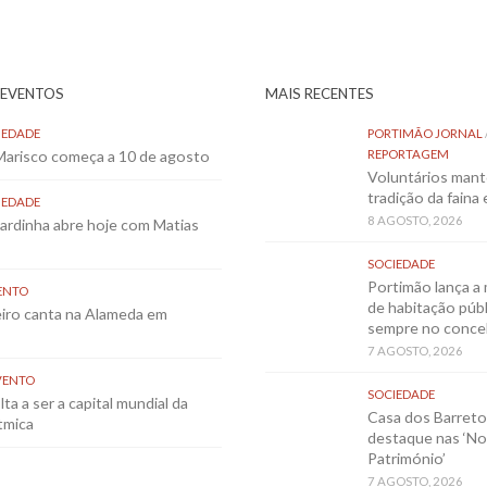
 EVENTOS
MAIS RECENTES
IEDADE
PORTIMÃO JORNAL
 Marisco começa a 10 de agosto
REPORTAGEM
Voluntários mant
tradição da faina
IEDADE
8 AGOSTO, 2026
Sardinha abre hoje com Matias
SOCIEDADE
Portimão lança a 
ENTO
de habitação públ
eiro canta na Alameda em
sempre no conce
7 AGOSTO, 2026
VENTO
SOCIEDADE
ta a ser a capital mundial da
Casa dos Barret
tmica
destaque nas ‘No
Património’
7 AGOSTO, 2026