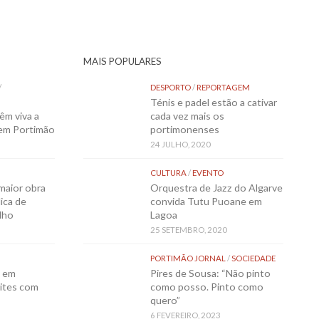
MAIS POPULARES
/
DESPORTO
/
REPORTAGEM
Ténis e padel estão a cativar
êm viva a
cada vez mais os
 em Portimão
portimonenses
24 JULHO, 2020
CULTURA
/
EVENTO
maior obra
Orquestra de Jazz do Algarve
ica de
convida Tutu Puoane em
lho
Lagoa
25 SETEMBRO, 2020
PORTIMÃO JORNAL
/
SOCIEDADE
o em
Pires de Sousa: “Não pinto
ites com
como posso. Pinto como
quero”
6 FEVEREIRO, 2023