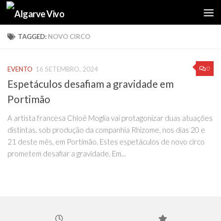
Skip to content
TAGGED:
NOVO CIRCO
0
EVENTO
16 SETEMBRO, 2024
Espetáculos desafiam a gravidade em
Portimão
A artista francesa Chloé Moglia vai protagonizar duas atuações
distintas, sob produção da companhia Rhizome, nos dias 20 e
21 deste mês, em Portimão. Estes espetáculos de novo circo
prometem desafiar a gravidade. Em...