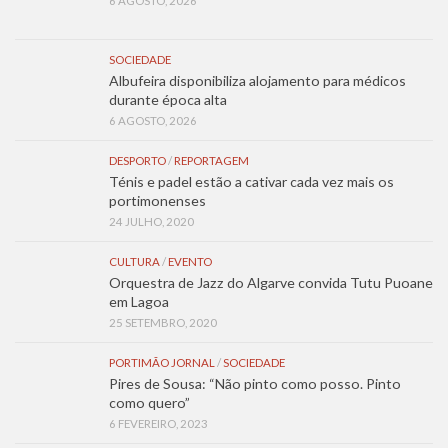
6 AGOSTO, 2026
SOCIEDADE
Albufeira disponibiliza alojamento para médicos
durante época alta
6 AGOSTO, 2026
DESPORTO
/
REPORTAGEM
Ténis e padel estão a cativar cada vez mais os
portimonenses
24 JULHO, 2020
CULTURA
/
EVENTO
Orquestra de Jazz do Algarve convida Tutu Puoane
em Lagoa
25 SETEMBRO, 2020
PORTIMÃO JORNAL
/
SOCIEDADE
Pires de Sousa: “Não pinto como posso. Pinto
como quero”
6 FEVEREIRO, 2023