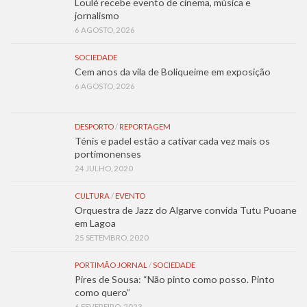
Loulé recebe evento de cinema, música e
jornalismo
6 AGOSTO, 2026
SOCIEDADE
Cem anos da vila de Boliqueime em exposição
6 AGOSTO, 2026
DESPORTO
/
REPORTAGEM
Ténis e padel estão a cativar cada vez mais os
portimonenses
24 JULHO, 2020
CULTURA
/
EVENTO
Orquestra de Jazz do Algarve convida Tutu Puoane
em Lagoa
25 SETEMBRO, 2020
PORTIMÃO JORNAL
/
SOCIEDADE
Pires de Sousa: “Não pinto como posso. Pinto
como quero”
6 FEVEREIRO, 2023