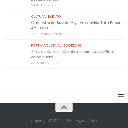
24 JULHO, 2020
CULTURA
/
EVENTO
Orquestra de Jazz do Algarve convida Tutu Puoane
em Lagoa
25 SETEMBRO, 2020
PORTIMÃO JORNAL
/
SOCIEDADE
Pires de Sousa: “Não pinto como posso. Pinto
como quero”
6 FEVEREIRO, 2023
Copyright © 2011/2020 - Algarve Vivo