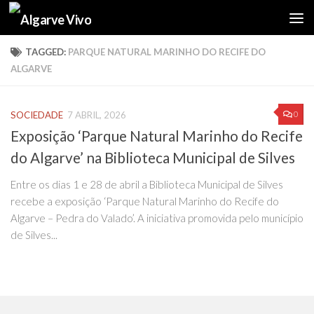
Skip to content
TAGGED:
PARQUE NATURAL MARINHO DO RECIFE DO
ALGARVE
0
SOCIEDADE
7 ABRIL, 2026
Exposição ‘Parque Natural Marinho do Recife
do Algarve’ na Biblioteca Municipal de Silves
Entre os dias 1 e 28 de abril a Biblioteca Municipal de Silves
recebe a exposição ‘Parque Natural Marinho do Recife do
Algarve – Pedra do Valado’. A iniciativa promovida pelo município
de Silves...