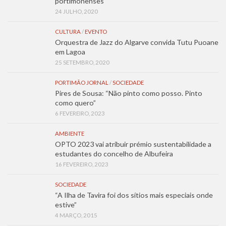
portimonenses
24 JULHO, 2020
CULTURA
/
EVENTO
Orquestra de Jazz do Algarve convida Tutu Puoane
em Lagoa
25 SETEMBRO, 2020
PORTIMÃO JORNAL
/
SOCIEDADE
Pires de Sousa: “Não pinto como posso. Pinto
como quero”
6 FEVEREIRO, 2023
AMBIENTE
OPTO 2023 vai atribuir prémio sustentabilidade a
estudantes do concelho de Albufeira
16 FEVEREIRO, 2023
SOCIEDADE
“A Ilha de Tavira foi dos sítios mais especiais onde
estive”
4 MARÇO, 2015