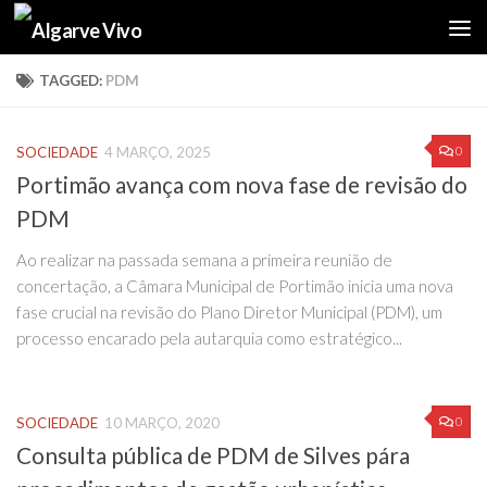
Skip to content
TAGGED:
PDM
0
SOCIEDADE
4 MARÇO, 2025
Portimão avança com nova fase de revisão do
PDM
Ao realizar na passada semana a primeira reunião de
concertação, a Câmara Municipal de Portimão inicia uma nova
fase crucial na revisão do Plano Diretor Municipal (PDM), um
processo encarado pela autarquia como estratégico...
0
SOCIEDADE
10 MARÇO, 2020
Consulta pública de PDM de Silves pára