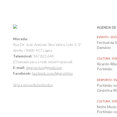
AGENDA DE
EVENTO
/
SOC
Morada:
Festival da 
Rua Dr. João António Silva Vieira, Lote 3, 3º
Damásio
direito / 8400-417 Lagoa
Telemóvel:
967 823 648
CULTURA
/
EV
(Chamada para a rede móvel nacional)
Ricardo Rib
E-mail:
algarvevivo@gmail.com
Portimão
Facebook:
facebook.com/AlgarveVivo
DESPORTO
/
E
Veja a nossa ficha técnica
Portimão vol
Ginástica Rí
CULTURA
/
EV
Noite Music
Portimão co