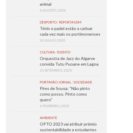
animal
4 AGOSTO, 2026
DESPORTO
/
REPORTAGEM
Ténis e padel estão a cativar
cada vez mais os portimonenses
24 JULHO, 2020
CULTURA
/
EVENTO
Orquestra de Jazz do Algarve
convida Tutu Puoane em Lagoa
25 SETEMBRO, 2020
PORTIMÃO JORNAL
/
SOCIEDADE
Pires de Sousa: “Não pinto
como posso. Pinto como
quero”
6 FEVEREIRO, 2023
AMBIENTE
OPTO 2023 vai atribuir prémio
sustentabilidade a estudantes