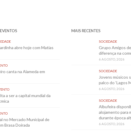
 EVENTOS
MAIS RECENTES
IEDADE
SOCIEDADE
Sardinha abre hoje com Matias
Grupo Amigos de 
diferença na co
6 AGOSTO, 2026
ENTO
eiro canta na Alameda em
SOCIEDADE
Jovens músicos 
palco do ‘Lagos 
6 AGOSTO, 2026
VENTO
ta a ser a capital mundial da
tmica
SOCIEDADE
Albufeira disponib
alojamento para 
ENTO
durante época al
al no Mercado Municipal de
6 AGOSTO, 2026
m Brasa Doirada