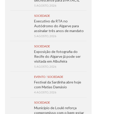
decrescente para a FATACIL
5 AGOSTO, 2026
SOCIEDADE
Executivo da RTA no
Autódromo do Algarve para
assinalar três anos de mandato
5 AGOSTO, 2026
SOCIEDADE
Exposição de fotografia do
Recife do Algarve já pode ser
visitada em Albufeira
5 AGOSTO, 2026
EVENTO
/
SOCIEDADE
Festival da Sardinha abre hoje
com Matias Damásio
4 AGOSTO, 2026
SOCIEDADE
Município de Loulé reforça
compromisso com o bem-estar