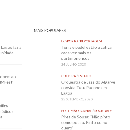
MAIS POPULARES
DESPORTO
/
REPORTAGEM
Lagos faz a
Ténis e padel estão a cativar
munidade
cada vez mais os
portimonenses
24 JULHO, 2020
sobem ao
CULTURA
/
EVENTO
MMFest’
Orquestra de Jazz do Algarve
convida Tutu Puoane em
Lagoa
25 SETEMBRO, 2020
iliza
médicos
PORTIMÃO JORNAL
/
SOCIEDADE
ta
Pires de Sousa: “Não pinto
como posso. Pinto como
quero”