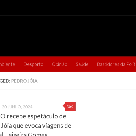
mbiente
Desporto
Opinião
Saúde
Bastidores da Polít
GED:
PEDRO JÓIA
0
20 JUNHO, 2024
 recebe espetáculo de
Jóia que evoca viagens de
l Teixeira Gomes