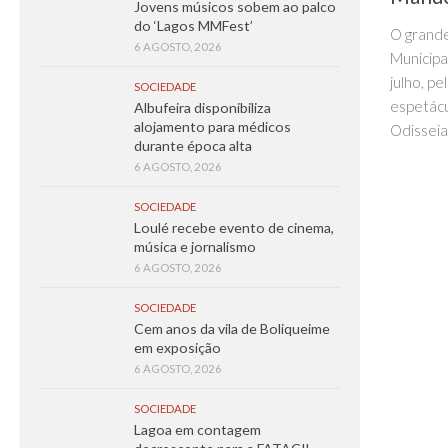
Jovens músicos sobem ao palco
do ‘Lagos MMFest’
O grande
6 AGOSTO, 2026
Municipa
julho, pe
SOCIEDADE
espetácu
Albufeira disponibiliza
alojamento para médicos
Odisseia
durante época alta
6 AGOSTO, 2026
SOCIEDADE
Loulé recebe evento de cinema,
música e jornalismo
6 AGOSTO, 2026
SOCIEDADE
Cem anos da vila de Boliqueime
em exposição
6 AGOSTO, 2026
SOCIEDADE
Lagoa em contagem