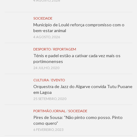
4 AGOSTO, 2026
SOCIEDADE
Município de Loulé reforça compromisso com o
bem-estar animal
4 AGOSTO, 2026
DESPORTO
/
REPORTAGEM
Ténis e padel estão a cativar cada vez mais os
portimonenses
24 JULHO, 2020
CULTURA
/
EVENTO
Orquestra de Jazz do Algarve convida Tutu Puoane
em Lagoa
25 SETEMBRO, 2020
PORTIMÃO JORNAL
/
SOCIEDADE
Pires de Sousa: “Não pinto como posso. Pinto
como quero”
6 FEVEREIRO, 2023