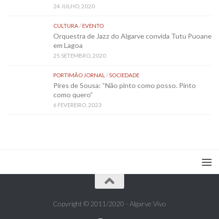
24 JULHO, 2020
CULTURA
/
EVENTO
Orquestra de Jazz do Algarve convida Tutu Puoane
em Lagoa
25 SETEMBRO, 2020
PORTIMÃO JORNAL
/
SOCIEDADE
Pires de Sousa: “Não pinto como posso. Pinto
como quero”
6 FEVEREIRO, 2023
Copyright © 2011/2020 - Algarve Vivo