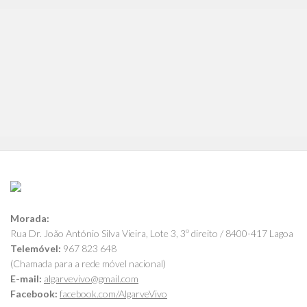
Morada:
Rua Dr. João António Silva Vieira, Lote 3, 3º direito / 8400-417 Lagoa
Telemóvel:
967 823 648
(Chamada para a rede móvel nacional)
E-mail:
algarvevivo@gmail.com
Facebook:
facebook.com/AlgarveVivo