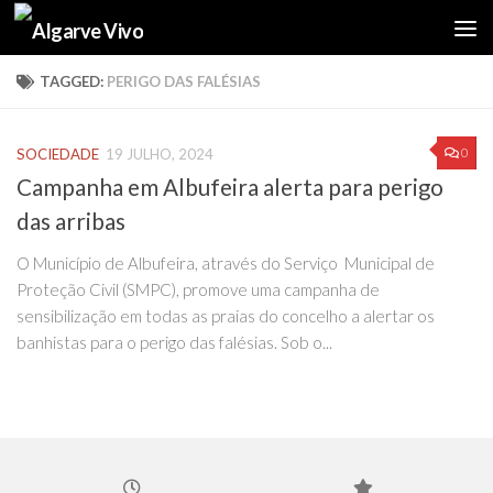
Skip to content
TAGGED:
PERIGO DAS FALÉSIAS
0
SOCIEDADE
19 JULHO, 2024
Campanha em Albufeira alerta para perigo
das arribas
O Município de Albufeira, através do Serviço Municipal de
Proteção Civil (SMPC), promove uma campanha de
sensibilização em todas as praias do concelho a alertar os
banhistas para o perigo das falésias. Sob o...