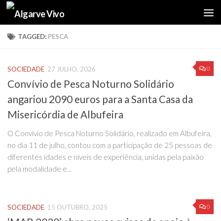
Skip to content
TAGGED:
PESCA
0
SOCIEDADE
27 JULHO, 2026
Convívio de Pesca Noturno Solidário
angariou 2090 euros para a Santa Casa da
Misericórdia de Albufeira
O Convívio de Pesca Noturno Solidário, realizado em Albufeira,
no dia 11 de julho, contou com a participação de 25 pessoas de
diferentes idades e níveis de experiência, unidas pela paixão
pela modalidade e...
0
SOCIEDADE
15 OUTUBRO, 2025