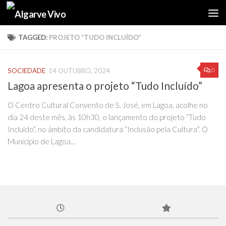
Skip to content
TAGGED:
PROJETO “TUDO INCLUÍDO”
0
SOCIEDADE
14 OUTUBRO, 2024
Lagoa apresenta o projeto “Tudo Incluído”
O Centro Cultural Convento de S. José, em Lagoa, acolhe no
dia 24 deste mês, às 10h30, o lançamento do projeto “Tudo
Incluído”, no âmbito da candidatura “Inclusão pela Cultura”. O
Município de Lagoa...