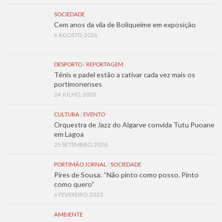
SOCIEDADE
Cem anos da vila de Boliqueime em exposição
6 AGOSTO, 2026
DESPORTO
/
REPORTAGEM
Ténis e padel estão a cativar cada vez mais os
portimonenses
24 JULHO, 2020
CULTURA
/
EVENTO
Orquestra de Jazz do Algarve convida Tutu Puoane
em Lagoa
25 SETEMBRO, 2020
PORTIMÃO JORNAL
/
SOCIEDADE
Pires de Sousa: “Não pinto como posso. Pinto
como quero”
6 FEVEREIRO, 2023
AMBIENTE