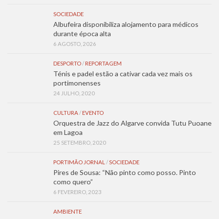
SOCIEDADE
Albufeira disponibiliza alojamento para médicos
durante época alta
6 AGOSTO, 2026
DESPORTO
/
REPORTAGEM
Ténis e padel estão a cativar cada vez mais os
portimonenses
24 JULHO, 2020
CULTURA
/
EVENTO
Orquestra de Jazz do Algarve convida Tutu Puoane
em Lagoa
25 SETEMBRO, 2020
PORTIMÃO JORNAL
/
SOCIEDADE
Pires de Sousa: “Não pinto como posso. Pinto
como quero”
6 FEVEREIRO, 2023
AMBIENTE