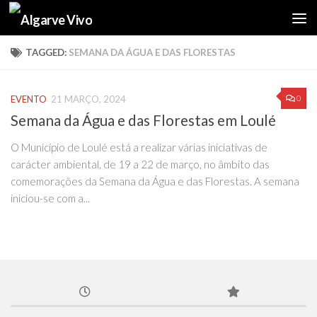
Skip to content
TAGGED:
SEMANA DA ÁGUA E DAS FLORESTAS
0
EVENTO
21 MARÇO, 2024
Semana da Água e das Florestas em Loulé
O Município de Loulé está a realizar várias iniciativas de
carácter ambiental, de 19 a 22 de março, no âmbito das
comemorações da Semana da Água e das Florestas. A semana
iniciou-se com a...