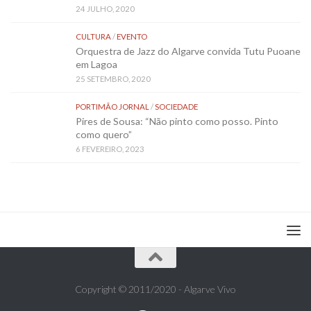
24 JULHO, 2020
CULTURA
/
EVENTO
Orquestra de Jazz do Algarve convida Tutu Puoane
em Lagoa
25 SETEMBRO, 2020
PORTIMÃO JORNAL
/
SOCIEDADE
Pires de Sousa: “Não pinto como posso. Pinto
como quero”
6 FEVEREIRO, 2023
Copyright © 2011/2020 - Algarve Vivo