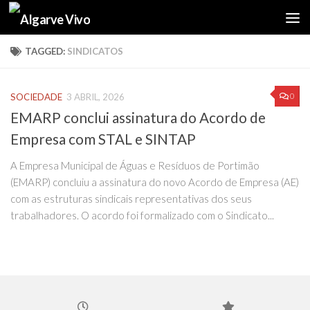
Skip to content
TAGGED:
SINDICATOS
0
SOCIEDADE
3 ABRIL, 2026
EMARP conclui assinatura do Acordo de
Empresa com STAL e SINTAP
A Empresa Municipal de Águas e Resíduos de Portimão
(EMARP) concluiu a assinatura do novo Acordo de Empresa (AE)
com as estruturas sindicais representativas dos seus
trabalhadores. O acordo foi formalizado com o Sindicato...