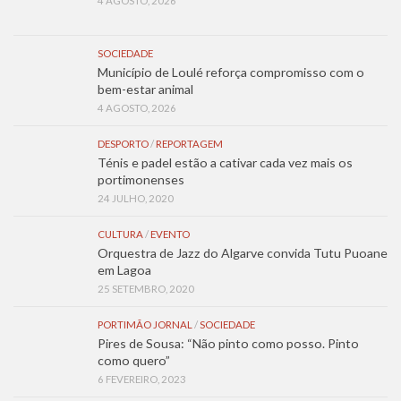
4 AGOSTO, 2026
SOCIEDADE
Município de Loulé reforça compromisso com o
bem-estar animal
4 AGOSTO, 2026
DESPORTO
/
REPORTAGEM
Ténis e padel estão a cativar cada vez mais os
portimonenses
24 JULHO, 2020
CULTURA
/
EVENTO
Orquestra de Jazz do Algarve convida Tutu Puoane
em Lagoa
25 SETEMBRO, 2020
PORTIMÃO JORNAL
/
SOCIEDADE
Pires de Sousa: “Não pinto como posso. Pinto
como quero”
6 FEVEREIRO, 2023