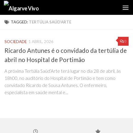
Skip to content
TAGGED:
TERTÚLIA SAÚD’ARTE
0
SOCIEDADE
1 ABRIL, 2026
Ricardo Antunes é o convidado da tertúlia de
abril no Hospital de Portimão
A próxima Tertúlia Saúd’Arte terá lugar no dia 28 de abril, às
18h00, no auditório do Hospital de Portimão e tem como
convidado Ricardo de Sousa Antunes. O enfermeiro,
especialista em saúde mental e...