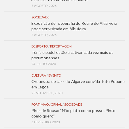
5 AGOSTO, 2026
SOCIEDADE
Exposição de fotografia do Recife do Algarve já
pode ser visitada em Albufeira
5 AGOSTO, 2026
DESPORTO
/
REPORTAGEM
Ténis e padel estão a cativar cada vez mais os
portimonenses
24 JULHO, 2020
CULTURA
/
EVENTO
Orquestra de Jazz do Algarve convida Tutu Puoane
em Lagoa
25 SETEMBRO, 2020
PORTIMÃO JORNAL
/
SOCIEDADE
Pires de Sousa: “Não pinto como posso. Pinto
como quero”
6 FEVEREIRO, 2023