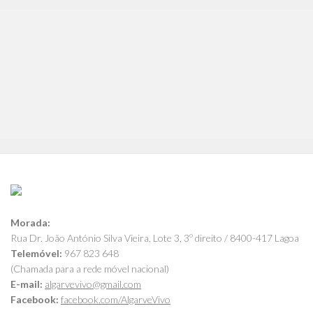
Morada:
Rua Dr. João António Silva Vieira, Lote 3, 3º direito / 8400-417 Lagoa
Telemóvel:
967 823 648
(Chamada para a rede móvel nacional)
E-mail:
algarvevivo@gmail.com
Facebook:
facebook.com/AlgarveVivo