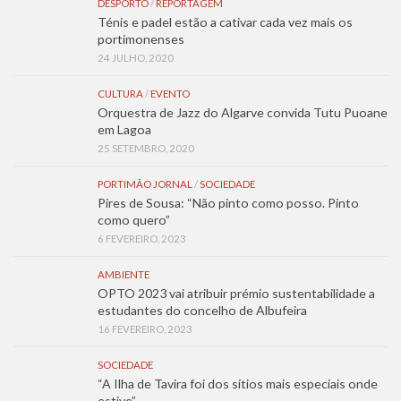
DESPORTO
/
REPORTAGEM
Ténis e padel estão a cativar cada vez mais os
portimonenses
24 JULHO, 2020
CULTURA
/
EVENTO
Orquestra de Jazz do Algarve convida Tutu Puoane
em Lagoa
25 SETEMBRO, 2020
PORTIMÃO JORNAL
/
SOCIEDADE
Pires de Sousa: “Não pinto como posso. Pinto
como quero”
6 FEVEREIRO, 2023
AMBIENTE
OPTO 2023 vai atribuir prémio sustentabilidade a
estudantes do concelho de Albufeira
16 FEVEREIRO, 2023
SOCIEDADE
“A Ilha de Tavira foi dos sítios mais especiais onde
estive”