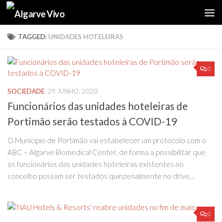
Skip to content
TAGGED:
UNIDADES HOTELEIRAS
0
SOCIEDADE
29 JUNHO, 2020
Funcionários das unidades hoteleiras de
Portimão serão testados à COVID-19
O Município de Portimão vai estabelecer um protocolo com o
ABC – Algarve Biomedical Center, de forma a possibilitar que
os funcionários das unidades hoteleiras existentes no
concelho possam ser testados quinzenalmente no drive...
0