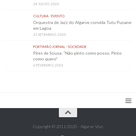
24 JULHO, 2020
CULTURA
/
EVENTO
Orquestra de Jazz do Algarve convida Tutu Puoane
em Lagoa
25 SETEMBRO, 2020
PORTIMÃO JORNAL
/
SOCIEDADE
Pires de Sousa: “Não pinto como posso. Pinto
como quero”
6 FEVEREIRO, 2023
Copyright © 2011/2020 - Algarve Vivo