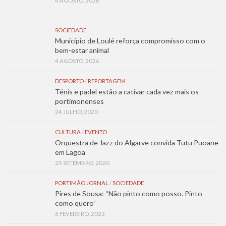
4 AGOSTO, 2026
SOCIEDADE
Município de Loulé reforça compromisso com o
bem-estar animal
4 AGOSTO, 2026
DESPORTO
/
REPORTAGEM
Ténis e padel estão a cativar cada vez mais os
portimonenses
24 JULHO, 2020
CULTURA
/
EVENTO
Orquestra de Jazz do Algarve convida Tutu Puoane
em Lagoa
25 SETEMBRO, 2020
PORTIMÃO JORNAL
/
SOCIEDADE
Pires de Sousa: “Não pinto como posso. Pinto
como quero”
6 FEVEREIRO, 2023