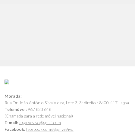
Morada:
Rua Dr. João António Silva Vieira, Lote 3, 3º direito / 8400-417 Lagoa
Telemóvel:
967 823 648
(Chamada para a rede móvel nacional)
E-mail:
algarvevivo@gmail.com
Facebook:
facebook.com/AlgarveVivo