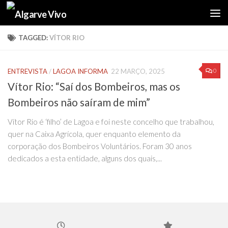
Skip to content
TAGGED:
VÍTOR RIO
0
ENTREVISTA
/
LAGOA INFORMA
22 MARÇO, 2025
Vítor Rio: “Saí dos Bombeiros, mas os
Bombeiros não saíram de mim”
Vítor Rio é ‘filho’ de Lagoa e foi neste concelho que trabalhou,
quer na Caixa Agrícola, quer enquanto elemento da
corporação dos Bombeiros Voluntários. Foram 30 anos
dedicados a esta entidade, alguns dos quais,...