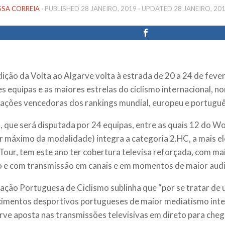
SSA CORREIA
· PUBLISHED
28 JANEIRO, 2019
· UPDATED
28 JANEIRO, 20
dição da Volta ao Algarve volta à estrada de 20 a 24 de feve
s equipas e as maiores estrelas do ciclismo internacional,
ações vencedoras dos rankings mundial, europeu e portuguê
, que será disputada por 24 equipas, entre as quais 12 do W
 máximo da modalidade) integra a categoria 2.HC, a mais el
Tour, tem este ano ter cobertura televisa reforçada, com ma
 e com transmissão em canais e em momentos de maior audi
ação Portuguesa de Ciclismo sublinha que “por se tratar de
imentos desportivos portugueses de maior mediatismo inter
rve aposta nas transmissões televisivas em direto para cheg