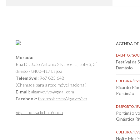
AGENDA DE
EVENTO
/
SOC
Morada:
Festival da 
Rua Dr. João António Silva Vieira, Lote 3, 3º
Damásio
direito / 8400-417 Lagoa
Telemóvel:
967 823 648
CULTURA
/
EV
(Chamada para a rede móvel nacional)
Ricardo Rib
E-mail:
algarvevivo@gmail.com
Portimão
Facebook:
facebook.com/AlgarveVivo
DESPORTO
/
E
Veja a nossa ficha técnica
Portimão vol
Ginástica Rí
CULTURA
/
EV
Noite Music