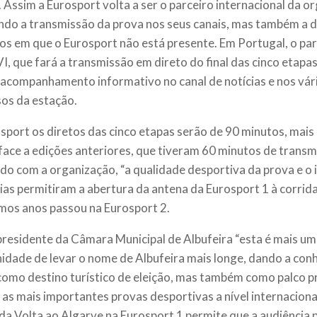
 Assim a Eurosport volta a ser o parceiro internacional da o
ndo a transmissão da prova nos seus canais, mas também a d
s em que o Eurosport não está presente. Em Portugal, o par
VI, que fará a transmissão em direto do final das cinco etap
acompanhamento informativo no canal de notícias e nos vár
sos da estação.
sport os diretos das cinco etapas serão de 90 minutos, mai
face a edições anteriores, que tiveram 60 minutos de transmi
do com a organização, “a qualidade desportiva da prova e o 
ias permitiram a abertura da antena da Eurosport 1 à corrid
imos anos passou na Eurosport 2.
presidente da Câmara Municipal de Albufeira “esta é mais um
idade de levar o nome de Albufeira mais longe, dando a con
como destino turístico de eleição, mas também como palco pr
 as mais importantes provas desportivas a nível internacional
 da Volta ao Algarve na Eurosport 1 permite que a audiência 