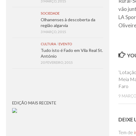
Rural-S
3 MARÇO, 2015
vão jun
SOCIEDADE
LA Spor
Olhanenses à descoberta da
Oliveir
região algarvia
3 MARÇO, 2015
CULTURA
/
EVENTO
Tudo isto é Fado em Vila Real St.
YOU
António
20 FEVEREIRO, 2015
‘Lotação
Meia Ma
Faro
9 MARÇO
EDIÇÃO MAIS RECENTE
DEIXE
Tem de
i