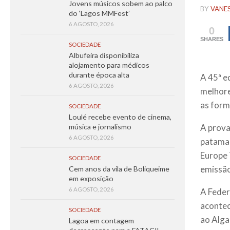
Jovens músicos sobem ao palco
BY
VANE
do ‘Lagos MMFest’
6 AGOSTO, 2026
0
SHARES
SOCIEDADE
Albufeira disponibiliza
alojamento para médicos
durante época alta
A 45ª e
6 AGOSTO, 2026
melhore
as form
SOCIEDADE
Loulé recebe evento de cinema,
A prova
música e jornalismo
6 AGOSTO, 2026
patamar
Europe 
SOCIEDADE
emissão
Cem anos da vila de Boliqueime
em exposição
6 AGOSTO, 2026
A Feder
acontec
SOCIEDADE
ao Alga
Lagoa em contagem