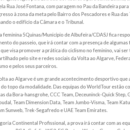
pela Rua José Fontana, com paragem no Pau da Bandeira para 
resso à zona da meta pelo Bairro dos Pescadores e Rua das
ando o edifício da Câmara e o Tribunal.
a feminina 5Quinas/Município de Albufeira/CDASJ fica resp
ento do passeio, que irá contar com a presença de algumas f
 que visa promover a prática do ciclismo no feminino, vai ser
artilhado pelo site e redes sociais da Volta ao Algarve, Fed
ismo e pelos seus parceiros.
olta ao Algarve é um grande acontecimento desportivo que a
 do topo da modalidade. Das equipas do WorldTour estão c
as da Bora-hansgrohe, CCC Team, Deceuninck-Quick Step, 
oudal, Team Dimension Data, Team Jumbo-Visma, Team Katu
am Sunweb, Trek-Segafredo e UAE Team Emirates.
goria Continental Profissional, a prova irá contar com as eq