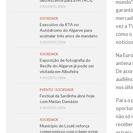
decrescente para a FATACIL
mundo”.
5 AGOSTO, 2026
garanti
mercado
SOCIEDADE
Executivo da RTA no
vez a T
Autódromo do Algarve para
como o 
assinalar três anos de mandato
noticio
5 AGOSTO, 2026
Na Euro
SOCIEDADE
Exposição de fotografia do
antena 
Recife do Algarve já pode ser
De acor
visitada em Albufeira
5 AGOSTO, 2026
audiênc
nos últ
EVENTO
/
SOCIEDADE
Festival da Sardinha abre hoje
Para o 
com Matias Damásio
oportun
4 AGOSTO, 2026
não só 
SOCIEDADE
receber
Município de Loulé reforça
compromisso com o bem-estar
estreia