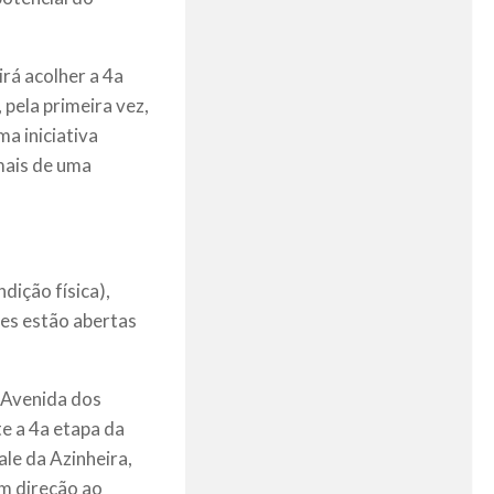
irá acolher a 4a
 pela primeira vez,
ma iniciativa
mais de uma
ndição física),
ões estão abertas
 Avenida dos
e a 4a etapa da
ale da Azinheira,
em direção ao