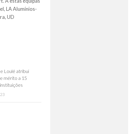
. A estas equipas
el, LA Alumínios-
ira, UD
0
e Loulé atribui
e mérito a 15
instituições
023