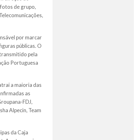
fotos de grupo,
 Telecomunicações,
onsável por marcar
iguras públicas. O
 transmitido pela
eração Portuguesa
trai a maioria das
onfirmadas as
Groupana-FDJ,
sha Alpecin, Team
uipas da Caja