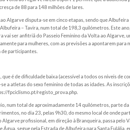
cresça de 88 para 148 milhões de lares.
 ao Algarve disputa-se em cinco etapas, sendo que Albufeira 
 Albufeira – Tavira, num total de 198,3 quilómetros.
Este ano,
ra vai ser anfitriã do Passeio Feminino da Volta ao Algarve, u
vamente para mulheres, com as previsões a apontarem para 
 de participantes.
 que é de dificuldade baixa (acessível a todos os níveis de co
-se a atletas do sexo feminino de todas as idades. As inscriç
ps://fpciclismo.pt/registo_prova.php
.
io, num total de aproximadamente 14 quilómetros, parte da
imentos, no dia 23, pelas 9h30, do mesmo local de onde part
o Algarve profissional, em direção à Branqueira, passa pelo V
e Água, segue pela Estrada de Albufeira para Santa Eulália, 