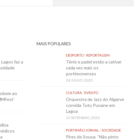
MAIS POPULARES
DESPORTO
/
REPORTAGEM
Lagos faz a
Ténis e padel estão a cativar
munidade
cada vez mais os
portimonenses
24 JULHO, 2020
sobem ao
CULTURA
/
EVENTO
MMFest’
Orquestra de Jazz do Algarve
convida Tutu Puoane em
Lagoa
25 SETEMBRO, 2020
iliza
médicos
PORTIMÃO JORNAL
/
SOCIEDADE
ta
Pires de Sousa: “Não pinto