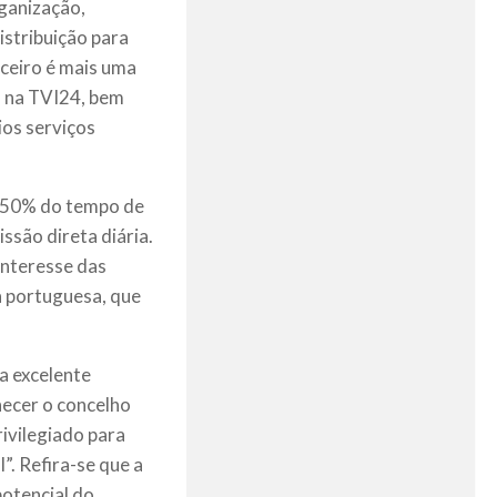
rganização,
istribuição para
ceiro é mais uma
as na TVI24, bem
ios serviços
s 50% do tempo de
ssão direta diária.
interesse das
a portuguesa, que
a excelente
hecer o concelho
ivilegiado para
”. Refira-se que a
potencial do