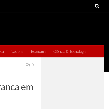
ica
Nacional
Economia
Ciência & Tecnologia
0
rranca em