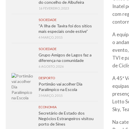
do concelho de Albufeira
Inatel 
16 FEVEREIRO, 2023
com reg
SOCIEDADE
contorn
“A Ilha de Tavira foi dos sítios
mais especiais onde estive”
A equip
4 MARÇO, 2015
o andam
SOCIEDADE
evento,
Grupo Amigos de Lagos faz a
TVI e p
diferença na comunidade
de Cicl
6 AGOSTO, 2026
A 45ª V
DESPORTO
Portimão vai acolher Dia
equipas
Paralímpico na Escola
presenç
3 MARÇO, 2015
Lotto S
ECONOMIA
Sky, Te
Secretário de Estado dos
Negócios Estrangeiros visitou
Na cate
porto de Sines