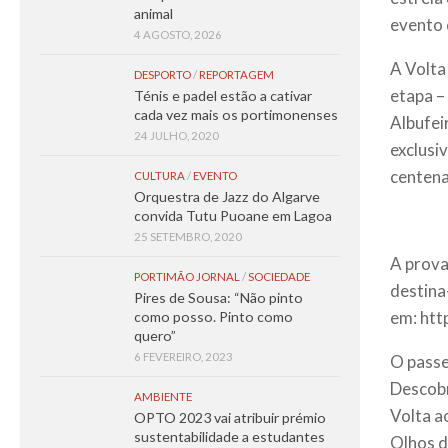
animal
evento 
4 AGOSTO, 2026
A Volta
DESPORTO
/
REPORTAGEM
etapa –
Ténis e padel estão a cativar
cada vez mais os portimonenses
Albufei
24 JULHO, 2020
exclusi
centena
CULTURA
/
EVENTO
Orquestra de Jazz do Algarve
convida Tutu Puoane em Lagoa
25 SETEMBRO, 2020
A prova,
PORTIMÃO JORNAL
/
SOCIEDADE
destina
Pires de Sousa: “Não pinto
em:
htt
como posso. Pinto como
quero”
6 FEVEREIRO, 2023
O passe
Descobr
AMBIENTE
Volta a
OPTO 2023 vai atribuir prémio
sustentabilidade a estudantes
Olhos d