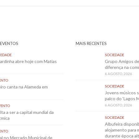
 EVENTOS
MAIS RECENTES
IEDADE
SOCIEDADE
Sardinha abre hoje com Matias
Grupo Amigos de 
diferença na co
6 AGOSTO, 2026
ENTO
eiro canta na Alameda em
SOCIEDADE
Jovens músicos 
palco do ‘Lagos 
6 AGOSTO, 2026
VENTO
ta a ser a capital mundial da
tmica
SOCIEDADE
Albufeira disponib
alojamento para 
ENTO
durante época al
al no Mercado Municipal de