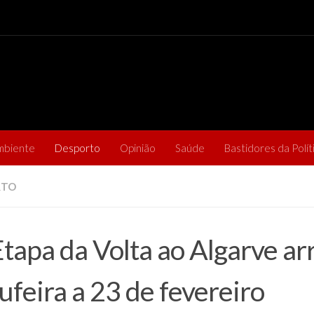
mbiente
Desporto
Opinião
Saúde
Bastidores da Polít
RTO
Etapa da Volta ao Algarve a
ufeira a 23 de fevereiro