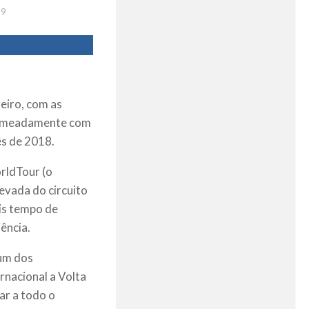
19
reiro, com as
 nomeadamente com
s de 2018.
orldTour (o
evada do circuito
is tempo de
ência.
 um dos
nacional a Volta
ar a todo o