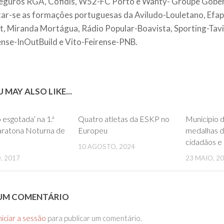
eguros RGA, Cofidis, W52-FC Porto e Wanty- Groupe Gobert
tar-se as formações portuguesas da Aviludo-Louletano, Efap
t, Miranda Mortágua, Rádio Popular-Boavista, Sporting-Tav
ense-InOutBuild e Vito-Feirense-PNB.
 MAY ALSO LIKE...
0
0
 esgotada’ na 1.ª
Quatro atletas da ESKP no
Município d
ratona Noturna de
Europeu
medalhas d
cidadãos e 
10 AGOSTO, 2024
, 2017
23 MAIO, 2
 UM COMENTÁRIO
niciar a sessão
para publicar um comentário.