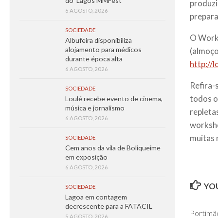
do ‘Lagos MMFest’
produzi
6 AGOSTO, 2026
prepara
SOCIEDADE
O Works
Albufeira disponibiliza
alojamento para médicos
(almoço
durante época alta
http://
6 AGOSTO, 2026
Refira-s
SOCIEDADE
todos o
Loulé recebe evento de cinema,
música e jornalismo
repleta
6 AGOSTO, 2026
worksho
muitas 
SOCIEDADE
Cem anos da vila de Boliqueime
em exposição
6 AGOSTO, 2026
YOU
SOCIEDADE
Lagoa em contagem
decrescente para a FATACIL
Portimã
5 AGOSTO, 2026