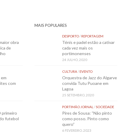
MAIS POPULARES
DESPORTO
/
REPORTAGEM
maior obra
Ténis e padel estão a cativar
ica de
cada vez mais os
lho
portimonenses
24 JULHO, 2020
CULTURA
/
EVENTO
o em
Orquestra de Jazz do Algarve
ites com
convida Tutu Puoane em
Lagoa
25 SETEMBRO, 2020
PORTIMÃO JORNAL
/
SOCIEDADE
 primeiro
Pires de Sousa: “Não pinto
 do futebol
como posso. Pinto como
quero”
6 FEVEREIRO, 2023