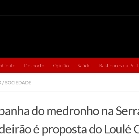
mbiente
Desporto
Opinião
Saúde
Bastidores da Polít
O
/
SOCIEDADE
panha do medronho na Serr
deirão é proposta do Loulé C