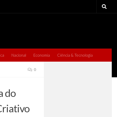
ica
Nacional
Economia
Ciência & Tecnologia
0
a do
riativo