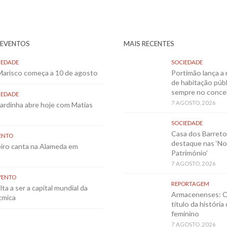
 EVENTOS
MAIS RECENTES
IEDADE
SOCIEDADE
 Marisco começa a 10 de agosto
Portimão lança a 
de habitação públ
sempre no conce
IEDADE
7 AGOSTO, 2026
Sardinha abre hoje com Matias
SOCIEDADE
Casa dos Barret
ENTO
destaque nas ‘No
eiro canta na Alameda em
Património’
7 AGOSTO, 2026
VENTO
REPORTAGEM
ta a ser a capital mundial da
Armacenenses: O
tmica
título da história
feminino
7 AGOSTO, 2026