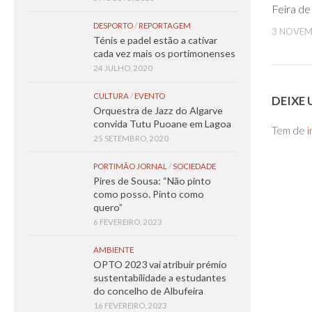
Feira de
DESPORTO
/
REPORTAGEM
3 NOVEM
Ténis e padel estão a cativar
cada vez mais os portimonenses
24 JULHO, 2020
CULTURA
/
EVENTO
DEIXE
Orquestra de Jazz do Algarve
convida Tutu Puoane em Lagoa
Tem de
i
25 SETEMBRO, 2020
PORTIMÃO JORNAL
/
SOCIEDADE
Pires de Sousa: “Não pinto
como posso. Pinto como
quero”
6 FEVEREIRO, 2023
AMBIENTE
OPTO 2023 vai atribuir prémio
sustentabilidade a estudantes
do concelho de Albufeira
16 FEVEREIRO, 2023