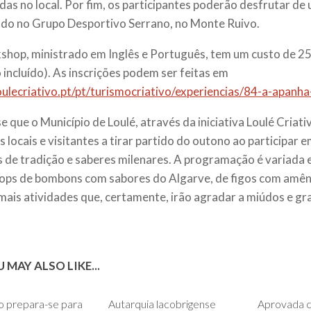
das no local. Por fim, os participantes poderão desfrutar d
do no Grupo Desportivo Serrano, no Monte Ruivo.
hop, ministrado em Inglês e Português, tem um custo de 25
 incluído). As inscrições podem ser feitas em
loulecriativo.pt/pt/turismocriativo/experiencias/84-a-apan
e que o Município de Loulé, através da iniciativa Loulé Criati
s locais e visitantes a tirar partido do outono ao participar 
s de tradição e saberes milenares. A programação é variada 
ps de bombons com sabores do Algarve, de figos com amênd
mais atividades que, certamente, irão agradar a miúdos e gr
 MAY ALSO LIKE...
0
0
o prepara-se para
Autarquia lacobrigense
Aprovada cr