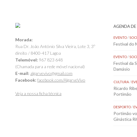
AGENDA DE
EVENTO
/
SOC
Morada:
Festival do
Rua Dr. João António Silva Vieira, Lote 3, 3º
direito / 8400-417 Lagoa
EVENTO
/
SOC
Telemóvel:
967 823 648
Festival da 
(Chamada para a rede móvel nacional)
Damásio
E-mail:
algarvevivo@gmail.com
Facebook:
facebook.com/AlgarveVivo
CULTURA
/
EV
Ricardo Rib
Veja a nossa ficha técnica
Portimão
DESPORTO
/
E
Portimão vol
Ginástica Rí