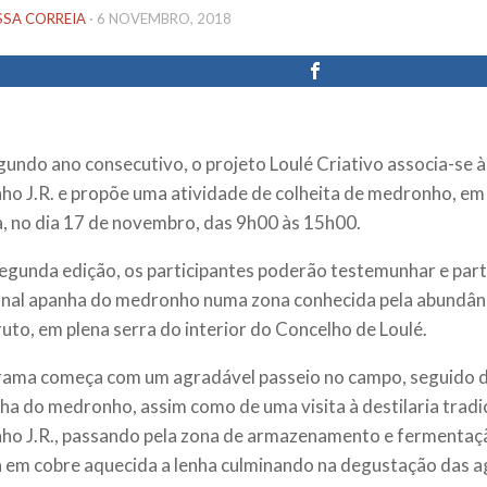
SSA CORREIA
·
6 NOVEMBRO, 2018
gundo ano consecutivo, o projeto Loulé Criativo associa-se 
o J.R. e propõe uma atividade de colheita de medronho, em 
a, no dia 17 de novembro, das 9h00 às 15h00.
egunda edição, os participantes poderão testemunhar e part
onal apanha do medronho numa zona conhecida pela abundânc
ruto, em plena serra do interior do Concelho de Loulé.
ama começa com um agradável passeio no campo, seguido d
ha do medronho, assim como de uma visita à destilaria tradi
o J.R., passando pela zona de armazenamento e fermentaçã
a em cobre aquecida a lenha culminando na degustação das 