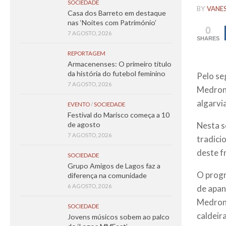
SOCIEDADE
BY
VANE
Casa dos Barreto em destaque
nas ‘Noites com Património’
0
7 AGOSTO, 2026
SHARES
REPORTAGEM
Armacenenses: O primeiro título
da história do futebol feminino
Pelo se
7 AGOSTO, 2026
Medronh
algarvi
EVENTO
/
SOCIEDADE
Festival do Marisco começa a 10
Nesta s
de agosto
7 AGOSTO, 2026
tradici
deste f
SOCIEDADE
Grupo Amigos de Lagos faz a
O progr
diferença na comunidade
6 AGOSTO, 2026
de apan
Medronh
SOCIEDADE
caldeir
Jovens músicos sobem ao palco