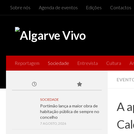
Sobre nós
Agenda de eventos
Edições
Contactos
Skip to content
Reportagem
Sociedade
Entrevista
Cultura
A
EVENT
SOCIEDADE
A a
Portimão lança a maior obra de
habitação pública de sempre no
concelho
Cal
7 AGOSTO, 2026