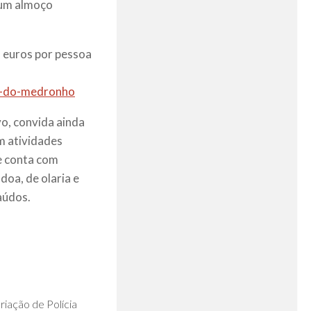
e um almoço
 euros por pessoa
ha-do-medronho
vo, convida ainda
em atividades
e conta com
oa, de olaria e
aúdos.
0
iação de Polícia