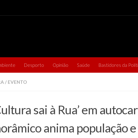
mbiente
Desporto
Opinião
Saúde
Bastidores da Polít
RA
/
EVENTO
Cultura sai à Rua’ em autoca
orâmico anima população e