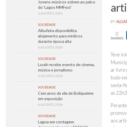
Jovens músicos sobem ao palco
art
do ‘Lagos MMFest’
6 AGOSTO, 2026
BY
ALGA
SOCIEDADE
Albufeira disponibiliza
0
alojamento para médicos
SHARES
durante época alta
6 AGOSTO, 2026
Teve iní
SOCIEDADE
Municipa
Loulé recebe evento de cinema,
ar livr
música e jornalismo
6 AGOSTO, 2026
todo se
sexta-f
SOCIEDADE
as 22h3
Cem anos da vila de Boliqueime
em exposição
Perante 
6 AGOSTO, 2026
promove
SOCIEDADE
aos arti
Lagoa em contagem