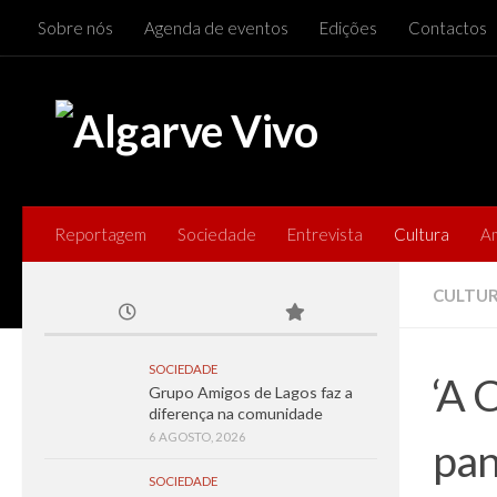
Sobre nós
Agenda de eventos
Edições
Contactos
Skip to content
Reportagem
Sociedade
Entrevista
Cultura
A
CULTU
SOCIEDADE
‘A 
Grupo Amigos de Lagos faz a
diferença na comunidade
6 AGOSTO, 2026
pan
SOCIEDADE