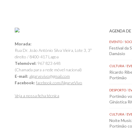
AGENDA DE
EVENTO
/
SOC
Morada:
Festival da 
Rua Dr. João António Silva Vieira, Lote 3, 3º
Damásio
direito / 8400-417 Lagoa
Telemóvel:
967 823 648
CULTURA
/
EV
(Chamada para a rede móvel nacional)
Ricardo Rib
E-mail:
algarvevivo@gmail.com
Portimão
Facebook:
facebook.com/AlgarveVivo
DESPORTO
/
E
Veja a nossa ficha técnica
Portimão vol
Ginástica Rí
CULTURA
/
EV
Noite Music
Portimão co