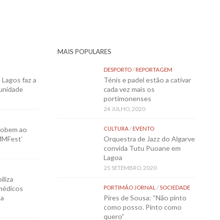
MAIS POPULARES
DESPORTO
/
REPORTAGEM
Lagos faz a
Ténis e padel estão a cativar
munidade
cada vez mais os
portimonenses
24 JULHO, 2020
sobem ao
CULTURA
/
EVENTO
MMFest’
Orquestra de Jazz do Algarve
convida Tutu Puoane em
Lagoa
25 SETEMBRO, 2020
iliza
médicos
PORTIMÃO JORNAL
/
SOCIEDADE
ta
Pires de Sousa: “Não pinto
como posso. Pinto como
quero”