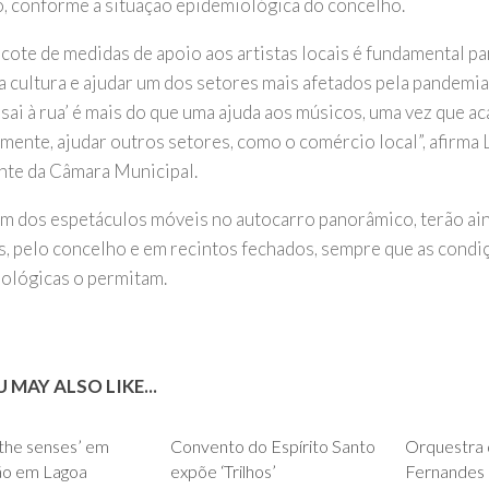
o, conforme a situação epidemiológica do concelho.
acote de medidas de apoio aos artistas locais é fundamental pa
 cultura e ajudar um dos setores mais afetados pela pandemia. 
sai à rua’ é mais do que uma ajuda aos músicos, uma vez que ac
amente, ajudar outros setores, como o comércio local”, afirma 
nte da Câmara Municipal.
ém dos espetáculos móveis no autocarro panorâmico, terão ai
s, pelo concelho e em recintos fechados, sempre que as condi
ológicas o permitam.
 MAY ALSO LIKE...
0
0
f the senses’ em
Convento do Espírito Santo
Orquestra 
ão em Lagoa
expõe ‘Trilhos’
Fernandes