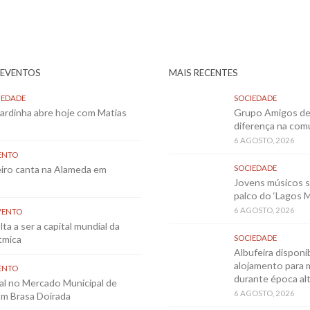
 EVENTOS
MAIS RECENTES
IEDADE
SOCIEDADE
Sardinha abre hoje com Matias
Grupo Amigos de 
diferença na co
6 AGOSTO, 2026
ENTO
eiro canta na Alameda em
SOCIEDADE
Jovens músicos 
palco do ‘Lagos 
6 AGOSTO, 2026
VENTO
ta a ser a capital mundial da
tmica
SOCIEDADE
Albufeira disponib
alojamento para 
ENTO
durante época al
al no Mercado Municipal de
6 AGOSTO, 2026
m Brasa Doirada