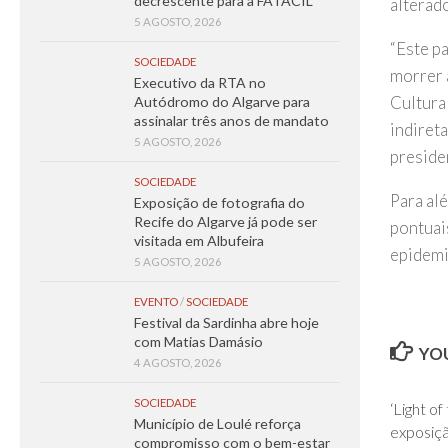
decrescente para a FATACIL
alterad
5 AGOSTO, 2026
“Este p
SOCIEDADE
morrer a
Executivo da RTA no
Cultura 
Autódromo do Algarve para
assinalar três anos de mandato
indiret
5 AGOSTO, 2026
preside
SOCIEDADE
Para al
Exposição de fotografia do
Recife do Algarve já pode ser
pontuai
visitada em Albufeira
epidemi
5 AGOSTO, 2026
EVENTO
/
SOCIEDADE
Festival da Sardinha abre hoje
com Matias Damásio
YOU
4 AGOSTO, 2026
SOCIEDADE
‘Light o
Município de Loulé reforça
exposiç
compromisso com o bem-estar