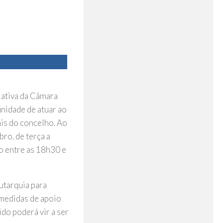
ciativa da Câmara
tunidade de atuar ao
ais do concelho. Ao
ro, de terça a
o entre as 18h30 e
autarquia para
 medidas de apoio
ido poderá vir a ser