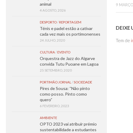
animal
9 MARÇO
4 AGOSTO, 2026
DESPORTO
/
REPORTAGEM
DEIXE
Ténis e padel estão a cativar
cada vez mais os portimonenses
Tem de
i
24 JULHO, 2020
CULTURA
/
EVENTO
Orquestra de Jazz do Algarve
convida Tutu Puoane em Lagoa
25 SETEMBRO, 2020
PORTIMÃO JORNAL
/
SOCIEDADE
Pires de Sousa: “Não pinto
como posso. Pinto como
quero”
6 FEVEREIRO, 2023
AMBIENTE
OPTO 2023 vai atribuir prémio
sustentabilidade a estudantes