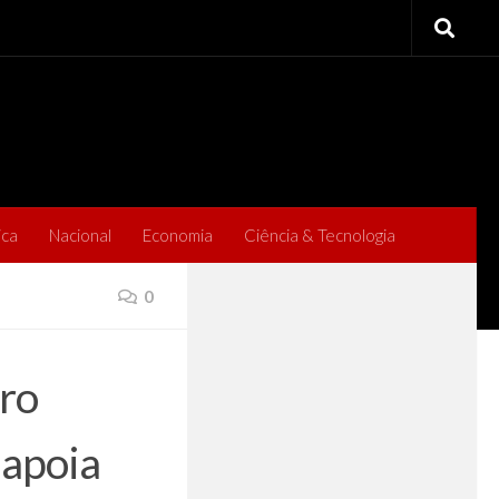
ica
Nacional
Economia
Ciência & Tecnologia
0
rro
 apoia