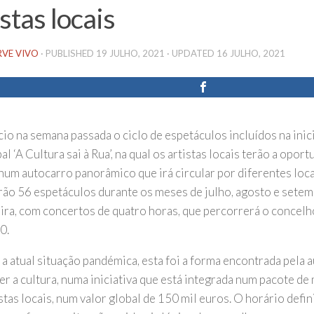
istas locais
RVE VIVO
· PUBLISHED
19 JULHO, 2021
· UPDATED
16 JULHO, 2021
cio na semana passada o ciclo de espetáculos incluídos na ini
l ‘A Cultura sai à Rua’, na qual os artistas locais terão a opor
e num autocarro panorâmico que irá circular por diferentes loc
rão 56 espetáculos durante os meses de julho, agosto e setemb
eira, com concertos de quatro horas, que percorrerá o concelh
0.
a atual situação pandémica, esta foi a forma encontrada pela 
r a cultura, numa iniciativa que está integrada num pacote de
stas locais, num valor global de 150 mil euros. O horário defin