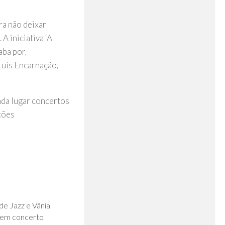
ra não deixar
A iniciativa ‘A
aba por,
Luís Encarnação,
nda lugar concertos
ções
0
de Jazz e Vânia
 em concerto