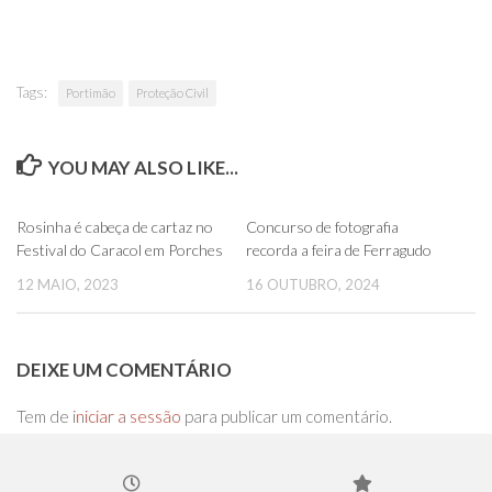
Tags:
Portimão
Proteção Civil
YOU MAY ALSO LIKE...
0
0
Rosinha é cabeça de cartaz no
Concurso de fotografia
Festival do Caracol em Porches
recorda a feira de Ferragudo
12 MAIO, 2023
16 OUTUBRO, 2024
DEIXE UM COMENTÁRIO
Tem de
iniciar a sessão
para publicar um comentário.