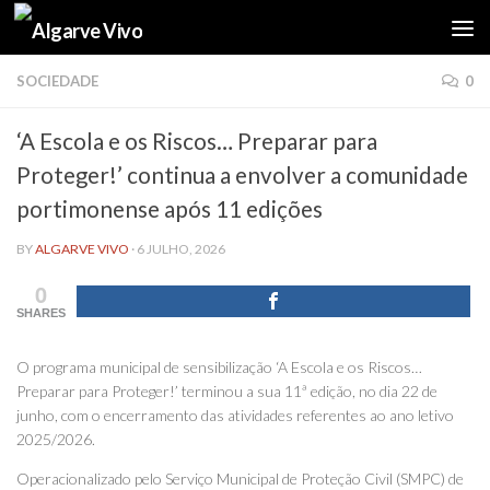
Skip to content
SOCIEDADE
0
‘A Escola e os Riscos… Preparar para
Proteger!’ continua a envolver a comunidade
portimonense após 11 edições
BY
ALGARVE VIVO
·
6 JULHO, 2026
0
SHARES
O programa municipal de sensibilização ‘A Escola e os Riscos…
Preparar para Proteger!’ terminou a sua 11ª edição, no dia 22 de
junho, com o encerramento das atividades referentes ao ano letivo
2025/2026.
Operacionalizado pelo Serviço Municipal de Proteção Civil (SMPC) de