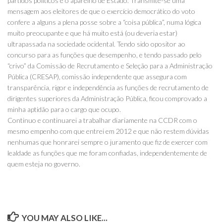
partidos políticos e o aparelho de Estado. Transmite-se uma
mensagem aos eleitores de que o exercício democrático do voto
confere a alguns a plena posse sobre a “coisa pública”, numa lógica
muito preocupante e que há muito está (ou deveria estar)
ultrapassada na sociedade ocidental. Tendo sido opositor ao
concurso para as funções que desempenho, e tendo passado pelo
“crivo” da Comissão de Recrutamento e Seleção para a Administração
Pública (CRESAP), comissão independente que assegura com
transparência, rigor e independência as funções de recrutamento de
dirigentes superiores da Administração Pública, ficou comprovado a
minha aptidão para o cargo que ocupo.
Continuo e continuarei a trabalhar diariamente na CCDR com o
mesmo empenho com que entrei em 2012 e que não restem dúvidas
nenhumas que honrarei sempre o juramento que fiz de exercer com
lealdade as funções que me foram confiadas, independentemente de
quem esteja no governo.
YOU MAY ALSO LIKE...