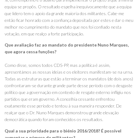
equipa se propôs. O resultado espelha inequivocamente que a equipa
que lidero tem o apoio da grande maioria dos militantes. Cabe-me
então ficar honrado com a confiança depositada por estes e dar o meu
melhor no cumprimento do mandato que nos foi confiado nesta
votação, em que realço a forte participação.
Que avaliação faz ao mandato do presidente Nuno Marques,
que agora cessa funções?
Como disse, somos todos CDS-PP, mas a política é assim,
apresentámos as nossas ideias e os eleitores manifestam-se na urna.
Todas as estruturas que estão a terminar os mandatos (de dois anos)
confrontaram-se durante grande parte desse período com o desgaste
político que a governação em contexto de resgate externo infligiu nos
partidos que eram governo. A concelhia cessante enfrentou
exatamente esse período e tentou à sua maneira responder. De
realçar que o Dr. Nuno Marques demonstrou grande elevação
democrática quando foram conhecidos os resultados.
Qual a sua prioridade para o biénio 2016/2018? É possível
aumentar o número de militantes?