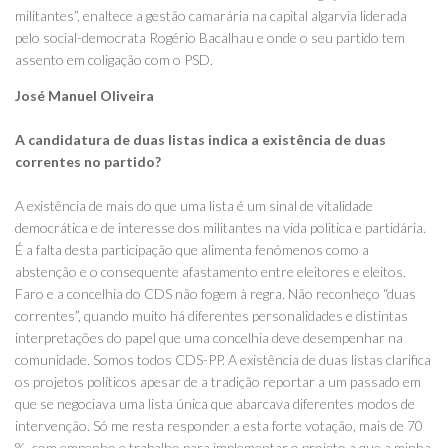
militantes”, enaltece a gestão camarária na capital algarvia liderada
pelo social-democrata Rogério Bacalhau e onde o seu partido tem
assento em coligação com o PSD.
José Manuel Oliveira
A candidatura de duas listas indica a existência de duas
correntes no partido?
A existência de mais do que uma lista é um sinal de vitalidade
democrática e de interesse dos militantes na vida politica e partidária.
É a falta desta participação que alimenta fenómenos como a
abstenção e o consequente afastamento entre eleitores e eleitos.
Faro e a concelhia do CDS não fogem à regra. Não reconheço “duas
correntes”, quando muito há diferentes personalidades e distintas
interpretações do papel que uma concelhia deve desempenhar na
comunidade. Somos todos CDS-PP. A existência de duas listas clarifica
os projetos políticos apesar de a tradição reportar a um passado em
que se negociava uma lista única que abarcava diferentes modos de
intervenção. Só me resta responder a esta forte votação, mais de 70
%, com empenho e trabalho para implementar o projeto a que a minha