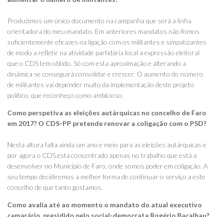
Produzimos um único documento na campanha que será a linha
orientadora do meu mandato. Em anteriores mandatos não fomos
suficientemente eficazes na ligação com os militantes e simpatizantes
de modo a refletir na atividade partidária local a expressão eleitoral
que o CDS tem obtido. Só com esta aproximação e alterando a
dinâmica se conseguirá consolidar e crescer. O aumento do número
de militantes vai depender muito da implementação deste projeto
político, que reconheço como ambicioso.
Como perspetiva as eleições autárquicas no concelho de Faro
em 2017? O CDS-PP pretende renovar a coligação com o PSD?
Nesta altura falta ainda um ano e meio para as eleições autárquicas e
por agora o CDS está concentrado apenas no trabalho que está a
desenvolver no Município de Faro, onde somos poder em coligação. A
seu tempo decidiremos a melhor forma de continuar o serviço a este
concelho de que tanto gostamos.
Como avalia até ao momento o mandato do atual executivo
camarário, presidido pelo social-democrata Rogério Bacalhau?