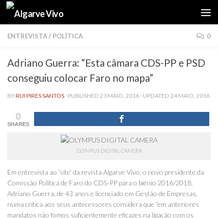
Skip to content
ENTREVISTA
/
POLÍTICA
0
Adriano Guerra: “Esta câmara CDS-PP e PSD
conseguiu colocar Faro no mapa”
BY
RUI PIRES SANTOS
· PUBLISHED
23 MAIO, 2016
· UPDATED
24 MAIO, 2016
0
SHARES
OLYMPUS DIGITAL CAMERA
Em entrevista ao ‘site’ da revista Algarve Vivo, o novo presidente da
Comissão Política de Faro do CDS-PP para o biénio 2016/2018,
Adriano Guerra, de 43 anos e licenciado em Gestão de Empresas,
numa crítica aos seus antecessores considera que “em anteriores
mandatos não fomos suficientemente eficazes na ligação com os