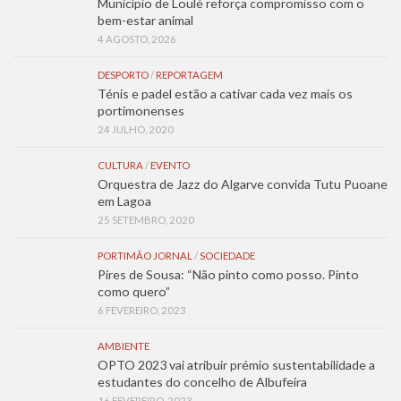
Município de Loulé reforça compromisso com o
bem-estar animal
4 AGOSTO, 2026
DESPORTO
/
REPORTAGEM
Ténis e padel estão a cativar cada vez mais os
portimonenses
24 JULHO, 2020
CULTURA
/
EVENTO
Orquestra de Jazz do Algarve convida Tutu Puoane
em Lagoa
25 SETEMBRO, 2020
PORTIMÃO JORNAL
/
SOCIEDADE
Pires de Sousa: “Não pinto como posso. Pinto
como quero”
6 FEVEREIRO, 2023
AMBIENTE
OPTO 2023 vai atribuir prémio sustentabilidade a
estudantes do concelho de Albufeira
16 FEVEREIRO, 2023