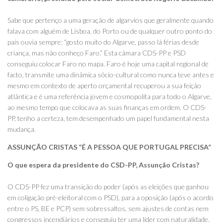
Sabe que pertenço a uma geração de algarvios que geralmente quando
falava com alguém de Lisboa, do Porto ou de qualquer outro ponto do
país ouvia sempre: “gosto muito do Algarve, passo lá férias desde
criança, mas não conheço Faro.” Esta câmara CDS-PP e PSD
conseguiu colocar Faro no mapa. Faro é hoje uma capital regional de
facto, transmite uma dinâmica sócio-cultural como nunca teve antes e
mesmo em contexto de aperto orçamental recuperou a sua feição
atlântica e é uma referência jovem e cosmopolita para todo o Algarve,
ao mesmo tempo que colocava as suas finanças em ordem. O CDS-
PP, tenho a certeza, tem desempenhado um papel fundamental nesta
mudança.
ASSUNÇÃO CRISTAS “É A PESSOA QUE PORTUGAL PRECISA”
O que espera da presidente do CSD-PP, Assunção Cristas?
O CDS-PP fez uma transição do poder (após as eleições que ganhou
em coligação pré-eleitoral com o PSD), para a oposição (após o acordo
entre o PS, BE e PCP) sem sobressaltos, sem ajustes de contas nem
congressos incendiários e conseguiu ter uma líder com naturalidade.