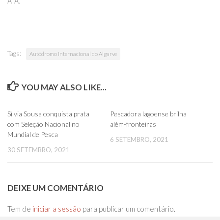
AIA.
Tags:
Autódromo Internacional do Algarve
YOU MAY ALSO LIKE...
0
0
Sílvia Sousa conquista prata
Pescadora lagoense brilha
com Seleção Nacional no
além-fronteiras
Mundial de Pesca
6 SETEMBRO, 2021
30 SETEMBRO, 2021
DEIXE UM COMENTÁRIO
Tem de
iniciar a sessão
para publicar um comentário.