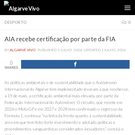
Skip to content
DESPORTO
0
AIA recebe certificação por parte da FIA
BY
ALGARVE VIVO
· PUBLISHED
5 JULHO, 2026
· UPDATED
1 JULHO, 2026
0
SHARES
As políticas ambientais e de sustentabilidade que o Autódromo
Internacional do Algarve tem implementado levaram a que recebesse,
a 19 de maio, a certificação ambiental mais elevada, por parte da
Federação Internacional do Automóvel. O circuito, que recebe em
2026 o MotoGP e em 2027 e 2028 tem confirmado o regresso da
Fórmula 1, continua “na linha da frente quanto à sustentabilidade,
área em que tem feito forte investimento e adotado políticas e
procedimentos vanguardistas considerados inovadores”, conclui o