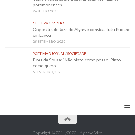
portimonenses
24 JULHO, 2020
CULTURA
/
EVENTO
Orquestra de Jazz do Algarve convida Tutu Puoane
em Lagoa
25 SETEMBRO, 2020
PORTIMÃO JORNAL
/
SOCIEDADE
Pires de Sousa: “Não pinto como posso. Pinto
como quero”
6 FEVEREIRO, 2023
Copyright © 2011/2020 - Algarve Vivo