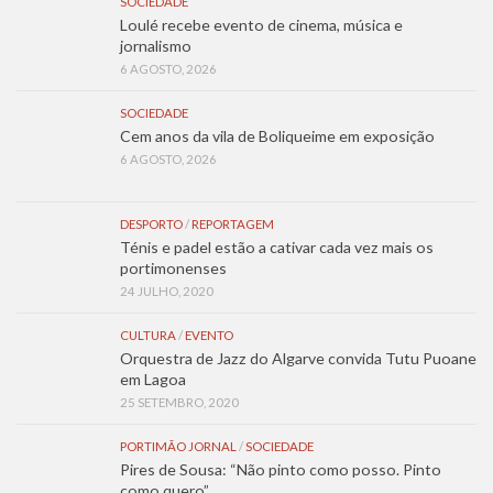
SOCIEDADE
Loulé recebe evento de cinema, música e
jornalismo
6 AGOSTO, 2026
SOCIEDADE
Cem anos da vila de Boliqueime em exposição
6 AGOSTO, 2026
DESPORTO
/
REPORTAGEM
Ténis e padel estão a cativar cada vez mais os
portimonenses
24 JULHO, 2020
CULTURA
/
EVENTO
Orquestra de Jazz do Algarve convida Tutu Puoane
em Lagoa
25 SETEMBRO, 2020
PORTIMÃO JORNAL
/
SOCIEDADE
Pires de Sousa: “Não pinto como posso. Pinto
como quero”