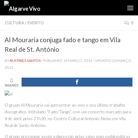
Skip to content
CULTURA
/
EVENTO
0
Al Mouraria conjuga fado e tango em Vila
Real de St. António
BY
RUI PIRES SANTOS
· PUBLISHED
19 MARÇO, 2015
· UPDATED
20 MARÇO,
2015
0
SHARES
O grupo Al Mouraria vai apresentar ao vivo o seu último trabalho
discográfico, intitulado “Fado/Tango”, com um concerto marcado para
4 de abril, pelas 21h30, no Centro Cultural António Aleixo em Vila
Real de Santo António.
O grupo prossegue assim a digressão pelas salas mais emblemáticas