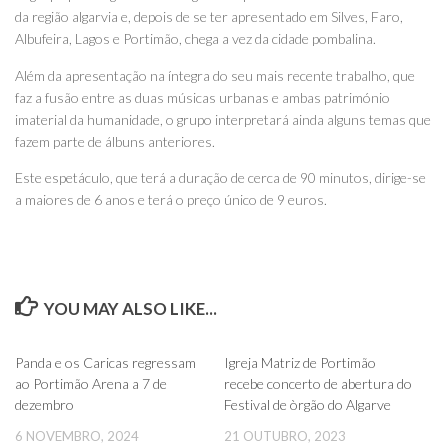
da região algarvia e, depois de se ter apresentado em Silves, Faro,
Albufeira, Lagos e Portimão, chega a vez da cidade pombalina.
Além da apresentação na íntegra do seu mais recente trabalho, que
faz a fusão entre as duas músicas urbanas e ambas património
imaterial da humanidade, o grupo interpretará ainda alguns temas que
fazem parte de álbuns anteriores.
Este espetáculo, que terá a duração de cerca de 90 minutos, dirige-se
a maiores de 6 anos e terá o preço único de 9 euros.
YOU MAY ALSO LIKE...
0
0
Panda e os Caricas regressam
Igreja Matriz de Portimão
ao Portimão Arena a 7 de
recebe concerto de abertura do
dezembro
Festival de òrgão do Algarve
6 NOVEMBRO, 2024
21 OUTUBRO, 2023