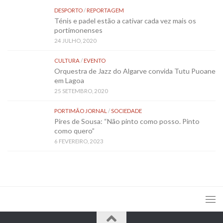
DESPORTO
/
REPORTAGEM
Ténis e padel estão a cativar cada vez mais os
portimonenses
24 JULHO, 2020
CULTURA
/
EVENTO
Orquestra de Jazz do Algarve convida Tutu Puoane
em Lagoa
25 SETEMBRO, 2020
PORTIMÃO JORNAL
/
SOCIEDADE
Pires de Sousa: “Não pinto como posso. Pinto
como quero”
6 FEVEREIRO, 2023