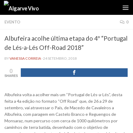
Skip to content
EVENTO
0
Albufeira acolhe última etapa do 4º “Portugal
de Lés-a-Lés Off-Road 2018”
BY
VANESSA CORREIA
·
24 SETEMBRO, 2018
0
SHARES
Albufeira volta a acolher mais um “Portugal de Lés-a-Lés”, desta
feita a 4a edição no formato “Off Road” que, de 26 a 29 de
setembro, vai atravessar o País, de Macedo de Cavaleiros a
Albufeira, com paragem em Castelo Branco e Reguengos de
Monsaraz, num percurso com cerca de 1000 quilómetros por
caminhos de terra batida, desenhado com o objetivo de