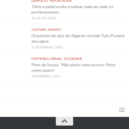
DESPORTO
/
REPORTAGEM
Ténis e padel estão a cativar cada vez mais os
portimonenses
24 JULHO, 2020
CULTURA
/
EVENTO
Orquestra de Jazz do Algarve convida Tutu Puoane
em Lagoa
25 SETEMBRO, 2020
PORTIMÃO JORNAL
/
SOCIEDADE
Pires de Sousa: “Não pinto como posso. Pinto
como quero”
6 FEVEREIRO, 2023