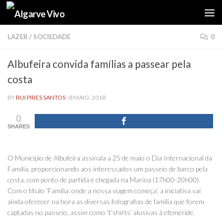
Skip to content
LAZER
/
SOCIEDADE
0
Albufeira convida famílias a passear pela
costa
BY
RUI PIRES SANTOS
·
8 MAIO, 2018
0
SHARES
O Município de Albufeira assinala a 25 de maio o Dia Internacional da
Família, proporcionando aos interessados um passeio de barco pela
costa, com ponto de partida e chegada na Marina (17h00-20h00).
Com o título ‘Família: onde a nossa viagem começa’, a iniciativa vai
ainda oferecer na hora as diversas fotografias de família que forem
captadas no passeio, assim como ‘t’shirts’ alusivas à efeméride.